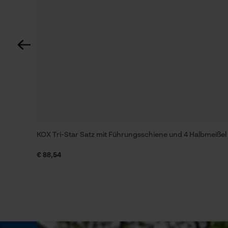
Automatische Kettenschmierung
Nein
Einstanzung Treibglied
D5
Feilen 1. Hälfte
5.5 mm
KOX Tri-Star Satz mit Führungsschiene und 4 Halbmeißel
€ 88,54
Feilenhaltung
10° aufwärts
Phasenwender
Nein