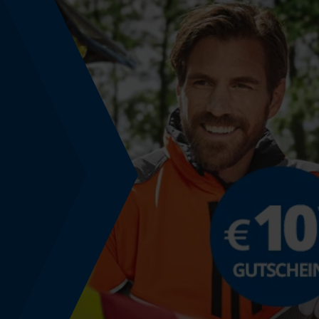
Schnittstärke
1.5 mm
Sichergebender Brustwinkel
0.63 mm
Tiefenbegrenzer Abstand
0.63 mm
Treibgliedstärke/Nutbreite
0.058 in
Werkzeugloser Kettenwechsel