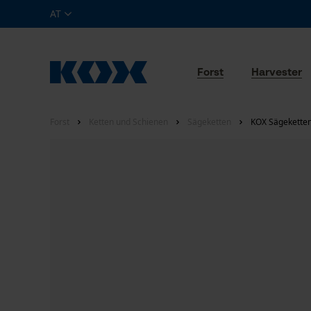
AT
Forst
Harvester
Forst
Ketten und Schienen
Sägeketten
KOX Sägeketten