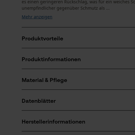
es einen geringeren Rückschlag, was für ein weiches S
unempfindlicher gegenüber Schmutz als ...
Mehr anzeigen
Produktvorteile
Markierung des Schärfwinkels auf den Zahndächern 
Produktinformationen
Sägeketten Halbmeißel für reduzierte Vibration der 
Unempfindlicher gegenüber Schmutz als Vollmeißel-S
Material & Pflege
Produktdetails
Aktivitätstyp
Datenblätter
Sägen
Material
Produktsicherheitsdatenblatt (PDF)
Hauptmaterial
Herstellerinformationen
Stahl
Anzahl Teile
1 Stk