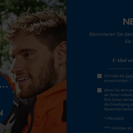
Loop54 Personalization
Schrägschnitt
N
Personalisierte Startseite
Nein
Gespeicherter Warenkorb
Abonnieren Sie den
Sie
Persönliche Begrüßung
Teilung
Geo-IP und User Detection
3/8"
YouTube-Videos
Google Maps
Treibglied Nutstärke MM
Ich habe die
Dat
1.5 mm
Kontaktaufnahme per Chat
einverstanden. *
Wenn Sie dem pe
wir Ihnen individ
Ihre Daten werde
Werkzeuglose Kettenspannung
Marketing Cookies
die Einwilligung 
Nein
Newsletter befind
* Pflichtfeld
*** Einlösbar ab
Google Global Site Tag