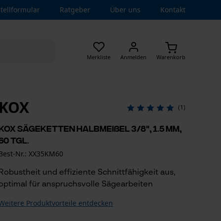
tellformular
Ratgeber
Über uns
Kontakt
Merkliste
Anmelden
Warenkorb
KOX
(1)
KOX Sägeketten Halbmeißel 3/8", 1.5 mm,
60 Tgl.
Best-Nr.: XX35KM60
Robustheit und effiziente Schnittfähigkeit aus,
optimal für anspruchsvolle Sägearbeiten
Weitere Produktvorteile entdecken