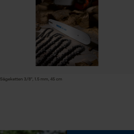
Session ID
Speichern der Auswahl zur
Eigenschaft
Datenverarbeitung
Unempfindlich, Rückschlagsarm
Econda Tag Manager
Einstellung Jolly
60 deg
Statistik Cookies
Feilen 2. Hälfte
5.2 mm
Econda Analytics
 Sägeketten 3/8", 1.5 mm, 45 cm
Mouseflow Web Analytics Tool
Häckselfunktion
Fact-Finder Tracking
Nein
Funktionale Cookies
Schärfwinkel
30 deg