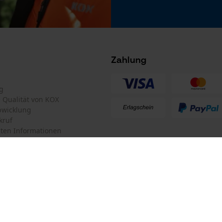
Microsoft Advertising Universal Event
Tracking
Survicate
Zahlung
Akku/Batterie enthalten
Akku/Batterien nicht im Lieferumfang enthalten
g
te Qualität von KOX
bwicklung
kruf
ten Informationen
mular
KOX Forstversand GmbH
mular
KOX – Partner in Forst und Garte
Zentrale:
Am Burgfried 14
iderrufen