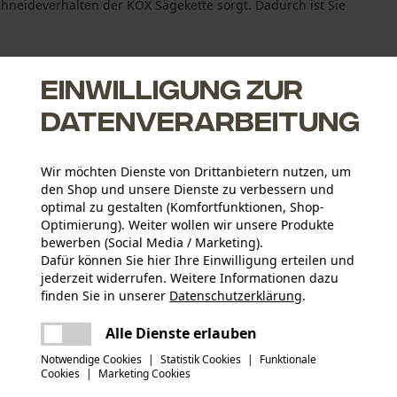
chneideverhalten der KOX Sägekette sorgt. Dadurch ist Sie
Einwilligung zur
Datenverarbeitung
für korrektes Schärfen
Wir möchten Dienste von Drittanbietern nutzen, um
Schneidegarnitur
den Shop und unsere Dienste zu verbessern und
ägeketten, aber etwas geringere Schnittleistung
optimal zu gestalten (Komfortfunktionen, Shop-
Optimierung). Weiter wollen wir unsere Produkte
bewerben (Social Media / Marketing).
Dafür können Sie hier Ihre Einwilligung erteilen und
jederzeit widerrufen. Weitere Informationen dazu
Altersgruppe
finden Sie in unserer
Datenschutzerklärung
.
Erwachsener
teilen
Es ist ein Fehler aufgetreten. Bitte
Alle Dienste erlauben
versuchen Sie es erneut.
Materialstärke
mail
Notwendige Cookies
|
Statistik Cookies
|
Funktionale
1.5 mm
Anzahl Treibglieder
Cookies
|
Marketing Cookies
60