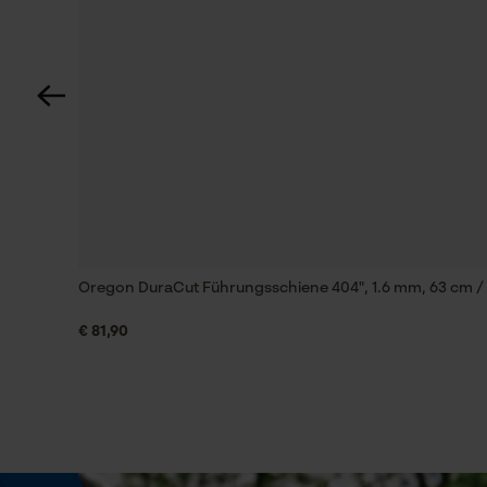
60 deg
Technische Spezifikationen
Automatische Kettenschmierung
Nein
Einstellung Jolly
Oregon DuraCut Führungsschiene 404", 1.6 mm, 63 cm / 
60 deg
€ 81,90
Feilen 2. Hälfte
5.2 mm
Häckselfunktion