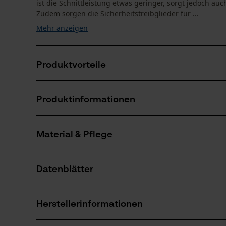
ist die Schnittleistung etwas geringer, sorgt jedoch auc
Zudem sorgen die Sicherheitstreibglieder für ...
Mehr anzeigen
Produktvorteile
Schneidkanten mit kleinem Radius für schnelles Sc
Produktinformationen
Reduzierter Rückschlag durch Sicherheitstreibgliede
Unempfindlicher gegenüber Schmutz als Ketten in Vol
Material & Pflege
Produktdetails
Aktivitätstyp
Datenblätter
Sägen
Material
Produktsicherheitsdatenblatt (PDF)
Hauptmaterial
Herstellerinformationen
Stahl
Anzahl Teile
1 Stk