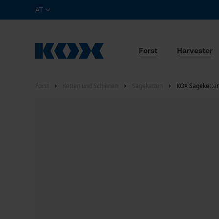
AT
Forst
Harvester
Forst
Ketten und Schienen
Sägeketten
KOX Sägeketten