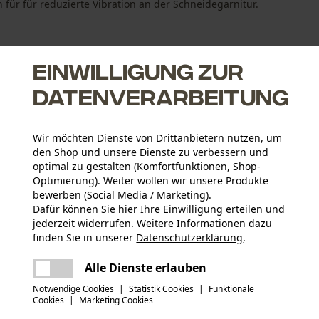
h für für reduzierte Vibration an der Schneidegarnitur.
Einwilligung zur
Datenverarbeitung
hneiden und problemloses Schärfen
Wir möchten Dienste von Drittanbietern nutzen, um
r
den Shop und unsere Dienste zu verbessern und
lmeißel, aber etwas geringere Schnittleistung
optimal zu gestalten (Komfortfunktionen, Shop-
Optimierung). Weiter wollen wir unsere Produkte
bewerben (Social Media / Marketing).
Dafür können Sie hier Ihre Einwilligung erteilen und
jederzeit widerrufen. Weitere Informationen dazu
Altersgruppe
finden Sie in unserer
Datenschutzerklärung
.
Erwachsener
teilen
Es ist ein Fehler aufgetreten. Bitte
Alle Dienste erlauben
Herstellerdatenblatt (PDF)
versuchen Sie es erneut.
Materialstärke
mail
Notwendige Cookies
|
Statistik Cookies
|
Funktionale
1.6 mm
Anzahl Treibglieder
Cookies
|
Marketing Cookies
80