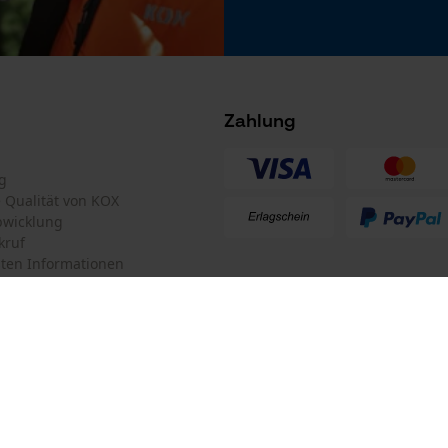
Microsoft Advertising Universal Event
Tracking
Survicate
Zahlung
Akku/Batterie enthalten
Akku/Batterien nicht im Lieferumfang enthalten
g
te Qualität von KOX
bwicklung
kruf
ten Informationen
mular
KOX Forstversand GmbH
mular
KOX – Partner in Forst und Garte
Zentrale:
Am Burgfried 14
iderrufen