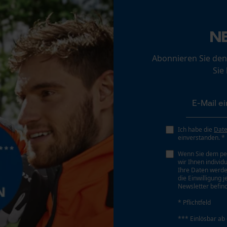
Nein
Loop54 Personalization
N
Personalisierte Startseite
Schrägschnitt
Nein
Gespeicherter Warenkorb
Abonnieren Sie den
Sie
Persönliche Begrüßung
Geo-IP und User Detection
Teilung
404"
YouTube-Videos
Google Maps
Ich habe die
Dat
Kontaktaufnahme per Chat
Treibglied Nutstärke MM
einverstanden. *
1.6 mm
Wenn Sie dem pe
wir Ihnen individ
Ihre Daten werde
Marketing Cookies
die Einwilligung 
Werkzeuglose Kettenspannung
Newsletter befind
Nein
* Pflichtfeld
*** Einlösbar ab
Google Global Site Tag