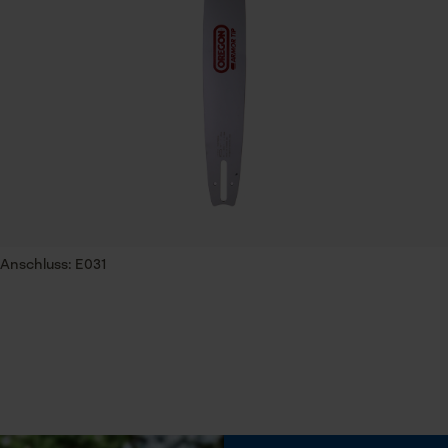
Session ID
63 cm
Speichern der Auswahl zur
Datenverarbeitung
Econda Tag Manager
Eigenschaft
Geringere Rückschlaggefahr, Unempfindlich,
Statistik Cookies
Vibrationsarm
Feilen 1. Hälfte
Econda Analytics
Anschluss: E031
5.5 mm
Mouseflow Web Analytics Tool
Fact-Finder Tracking
Feilenhaltung
10° aufwärts
Funktionale Cookies
Phasenwender