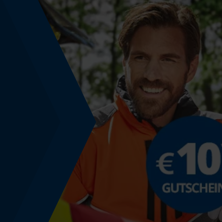
Nein
Schärfwinkel
35 deg
Sichergebender Brustwinkel
0.63 mm
Tiefenbegrenzer Abstand
0.63 mm
Treibgliedstärke/Nutbreite
0.063 in