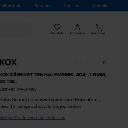
tellformular
Ratgeber
Über uns
Kontakt
Merkliste
Anmelden
Warenkorb
KOX
(0)
KOX Sägeketten Halbmeißel 404", 1.6 mm,
80 Tgl.
Best-Nr.: XX46KM80
Hohe Schnittgeschwindigkeit und Robustheit,
ideal für anspruchsvolle Sägearbeiten
Weitere Produktvorteile entdecken