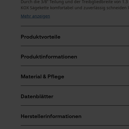
Durch die 3/8” Teilung und der Treibgliedbreite von 1.
KOX Sägekette komfortabel und zuverlässig schneiden läs
Mehr anzeigen
Produktvorteile
Abgeschrägte rampenförmige Tiefenbegrenzer redu
Produktinformationen
Mit langem Schneidezahn für hohe Lebensdauer
Material & Pflege
Produktdetails
Aktivitätstyp
Datenblätter
Sägen
Material
Produktsicherheitsdatenblatt (PDF)
Hauptmaterial
Herstellerinformationen
Stahl
Anzahl Teile
1 Stk