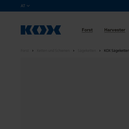
AT
Forst
Harvester
Forst
Ketten und Schienen
Sägeketten
KOX Sägeketten