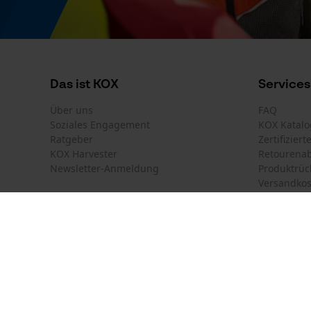
Energie & Leistung
Akku-Kapazitätsanzeige
Nein
Das ist KOX
Services
Powerbank-Funktion
Über uns
FAQ
Nein
Soziales Engagement
KOX Katalo
Ratgeber
Zertifizier
KOX Harvester
Retourena
Newsletter-Anmeldung
Produktrüc
Farbgebung
Versandkos
Farbe
Grau
Land auswählen
Kontakt
Deutschland
France
Kontaktfor
Schweiz
Suisse
Bestellfor
Kettensägen-Spezifikation
Belgique
België
Newsletter
Nederland
Kettensägen Marke
Vertrag w