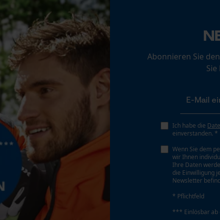
35 deg
Loop54 Personalization
N
Personalisierte Startseite
Sichergebender Brustwinkel
0.63 cm
Gespeicherter Warenkorb
Abonnieren Sie den
Sie
Persönliche Begrüßung
Geo-IP und User Detection
Tiefenbegrenzer Abstand
0.63 cm
YouTube-Videos
Google Maps
Ich habe die
Dat
Kontaktaufnahme per Chat
Treibgliedstärke/Nutbreite
einverstanden. *
0.05 in
Wenn Sie dem pe
wir Ihnen individ
Ihre Daten werde
Marketing Cookies
die Einwilligung 
Werkzeugloser Kettenwechsel
Newsletter befind
Nein
* Pflichtfeld
*** Einlösbar ab
Google Global Site Tag