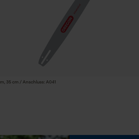
Session ID
Speichern der Auswahl zur
Datenverarbeitung
Eigenschaft
Econda Tag Manager
Geringere Rückschlaggefahr, Lange Lebensdauer
Einstellung Jolly
Statistik Cookies
60 deg
Feilen 2. Hälfte
Econda Analytics
, 35 cm / Anschluss: A041
4 mm
Mouseflow Web Analytics Tool
Fact-Finder Tracking
Häckselfunktion
Nein
Funktionale Cookies
Schärfwinkel