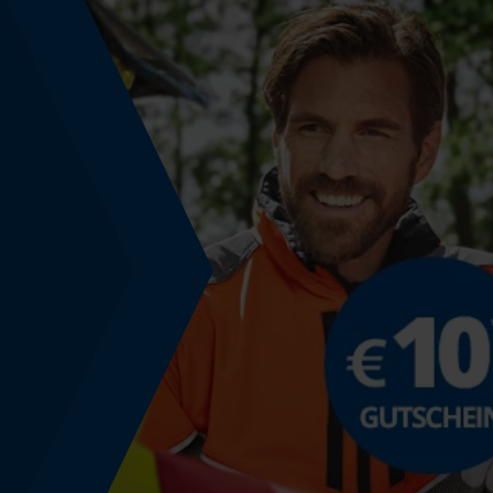
Nein
Schrägschnitt
Nein
Teilung
3/8" hobby
Treibglied Nutstärke MM
1.3 mm
Werkzeuglose Kettenspannung
Nein