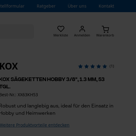
tellformular
Ratgeber
Über uns
Kontakt
Merkliste
Anmelden
Warenkorb
KOX
(1)
KOX Sägeketten Hobby 3/8", 1.3 mm, 53
Tgl.
Best-Nr.: XX63KH53
Robust und langlebig aus, ideal für den Einsatz in
Hobby und Heimwerken
Weitere Produktvorteile entdecken