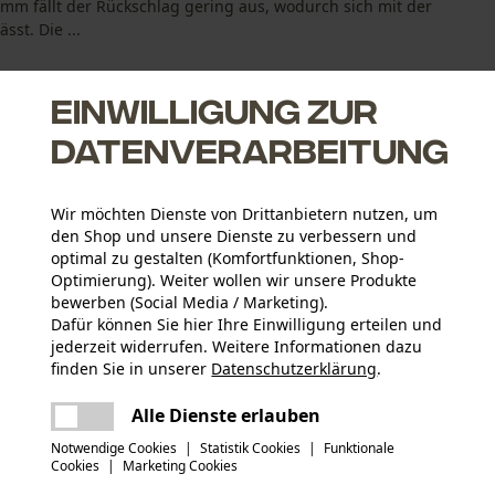
3 mm fällt der Rückschlag gering aus, wodurch sich mit der
st. Die ...
Einwilligung zur
Datenverarbeitung
zieren den Rückschlag
Wir möchten Dienste von Drittanbietern nutzen, um
den Shop und unsere Dienste zu verbessern und
optimal zu gestalten (Komfortfunktionen, Shop-
Optimierung). Weiter wollen wir unsere Produkte
bewerben (Social Media / Marketing).
Dafür können Sie hier Ihre Einwilligung erteilen und
jederzeit widerrufen. Weitere Informationen dazu
Altersgruppe
finden Sie in unserer
Datenschutzerklärung
.
Erwachsener
teilen
Es ist ein Fehler aufgetreten. Bitte
Alle Dienste erlauben
versuchen Sie es erneut.
Materialstärke
mail
Notwendige Cookies
|
Statistik Cookies
|
Funktionale
1.3 mm
Anzahl Treibglieder
Cookies
|
Marketing Cookies
53