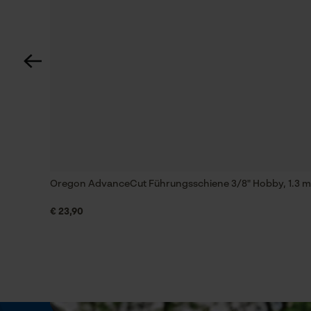
Technische Spezifikationen
Automatische Kettenschmierung
Nein
Einstanzung Treibglied
E3
Feilen 1. Hälfte
Oregon AdvanceCut Führungsschiene 3/8" Hobby, 1.3 mm
4 mm
€ 23,90
Feilenhaltung
10° aufwärts
Phasenwender