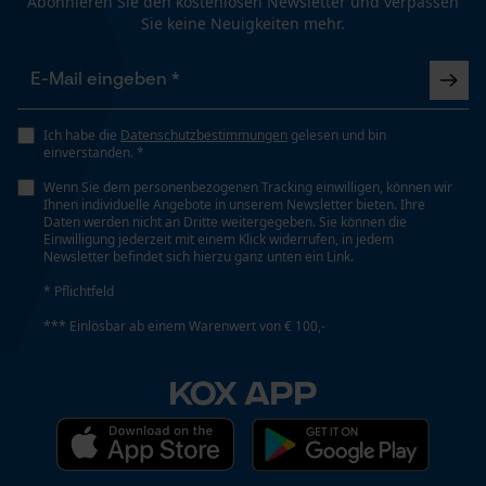
Abonnieren Sie den kostenlosen Newsletter und verpassen
Schienenlänge
Sie keine Neuigkeiten mehr.
40 cm
Funktionale Cookies
Technische Spezifikationen
Ich habe die
Datenschutzbestimmungen
gelesen und bin
Loop54 Personalization
einverstanden. *
Automatische Kettenschmierung
Personalisierte Startseite
Nein
Wenn Sie dem personenbezogenen Tracking einwilligen, können wir
Ihnen individuelle Angebote in unserem Newsletter bieten. Ihre
Gespeicherter Warenkorb
Daten werden nicht an Dritte weitergegeben. Sie können die
Einwilligung jederzeit mit einem Klick widerrufen, in jedem
Persönliche Begrüßung
Newsletter befindet sich hierzu ganz unten ein Link.
Eigenschaft
Geo-IP und User Detection
Geringere Rückschlaggefahr, Lange Lebensdauer
* Pflichtfeld
YouTube-Videos
*** Einlösbar ab einem Warenwert von € 100,-
Google Maps
Einstanzung Treibglied
KOX APP
Kontaktaufnahme per Chat
E3
Marketing Cookies
Einstellung Jolly