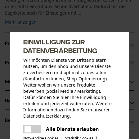
unterstützt ein ruhiges Schneidverhalten. Dadurch ist die
Sägekette auch für Einsteiger und ...
Mehr anzeigen
Einwilligung zur
Produktvorteile
Datenverarbeitung
Abgeschrägte rampenförmige Tiefenbegrenzer
Wir möchten Dienste von Drittanbietern
Produktinformationen
reduzieren den Rückschlag
nutzen, um den Shop und unsere Dienste
zu verbessern und optimal zu gestalten
Lange Schneidezähne für hohe Lebensdauer
(Komfortfunktionen, Shop-Optimierung).
Material & Pflege
Weiter wollen wir unsere Produkte
Produktdetails
bewerben (Social Media / Marketing).
Dafür können Sie hier Ihre Einwilligung
Aktivitätstyp
Herstellerinformationen
erteilen und jederzeit widerrufen. Weitere
Material
Sägen
Informationen dazu finden Sie in unserer
Oregon Tool GmbH
Datenschutzerklärung
.
Hauptmaterial
teilen
Bewertungen
(0)
Lise-Meitner-Str. 4
Stahl
Es ist ein Fehler aufgetreten. Bitte
Alle Dienste erlauben
Altersgruppe
70736 Fellbach, Deutschland
teilen
versuchen Sie es erneut.
Erwachsener
Mail: info@kox.eu
Notwendige Cookies
|
Statistik Cookies
|