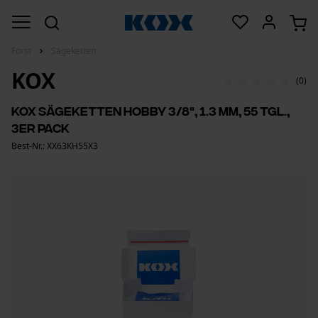
Forst
Sägeketten
KOX
(0)
KOX Sägeketten Hobby 3/8", 1.3 mm, 55 Tgl.,
3er Pack
Best-Nr.: XX63KH55X3