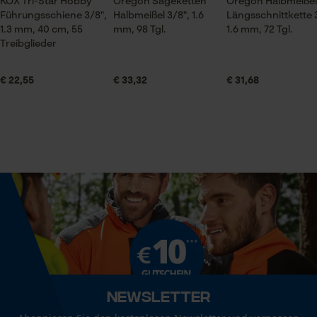
KOX Tri-Star Hobby
Oregon Sägeketten
Oregon Halbmeißel
Führungsschiene 3/8",
Halbmeißel 3/8", 1.6
Längsschnittkette 
Jahreszeit
1.3 mm, 40 cm, 55
mm, 98 Tgl.
1.6 mm, 72 Tgl.
Prüfung setzen von Cookies
Ganzjahresartikel
Treibglieder
Session ID
Speichern der Auswahl zur
€ 22,55
€ 33,32
€ 31,68
Datenverarbeitung
Lieferumfang
3 x KOX Sägeketten
Econda Tag Manager
Volumen
Statistik Cookies
841.5 cm³
Größe & Maße
Econda Analytics
Ergebender Brustwinkel
Mouseflow Web Analytics Tool
60 deg
Fact-Finder Tracking
Newsletter