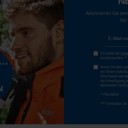
N
Loop54 Personalization
Personalisierte Startseite
Abonnieren Sie den
Schärfwinkel
Sie
Gespeicherter Warenkorb
35 deg
Persönliche Begrüßung
Geo-IP und User Detection
Schrägschnitt
YouTube-Videos
Nein
Ich habe die
Dat
Google Maps
einverstanden. *
Kontaktaufnahme per Chat
Wenn Sie dem pe
Teilung
wir Ihnen individ
3/8" hobby
Ihre Daten werde
die Einwilligung 
Newsletter befind
Marketing Cookies
* Pflichtfeld
Treibglied Nutstärke MM
1.3 mm
*** Einlösbar ab
Google Global Site Tag
Werkzeuglose Kettenspannung
Microsoft Advertising Universal Event