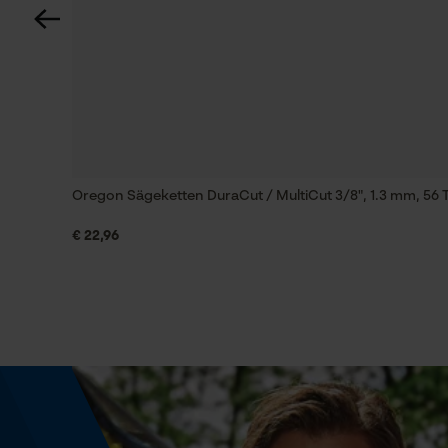
60 deg
Technische Spezifikationen
Automatische Kettenschmierung
Nein
Oregon Sägeketten DuraCut / MultiCut 3/8", 1.3 mm, 56 T
Einstanzung Treibglied
€ 22,96
E3
Feilen 1. Hälfte
4 mm
Feilenhaltung
10° aufwärts