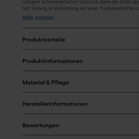
ruhigem Schneidverhalten lässt sich dank der leicht 
3/8” Teilung in Verbindung mit einer Treibgliedstärke vo
Mehr anzeigen
Produktvorteile
Abgeschrägte rampenförmige Tiefenbegrenzer redu
Produktinformationen
Langer Schneidezahn sorgt für hohe Lebensdauer
Material & Pflege
Produktdetails
Aktivitätstyp
Herstellerinformationen
Sägen
Material
Oregon Tool GmbH
Hauptmaterial
Bewertungen
Lise-Meitner-Str. 4
Stahl
Anzahl Teile
70736 Fellbach, Deutschland
3 Stk