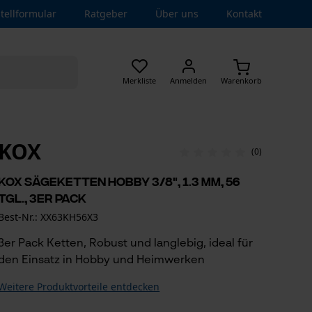
tellformular
Ratgeber
Über uns
Kontakt
Merkliste
Anmelden
Warenkorb
KOX
(0)
KOX Sägeketten Hobby 3/8", 1.3 mm, 56
Tgl., 3er Pack
Best-Nr.: XX63KH56X3
3er Pack Ketten, Robust und langlebig, ideal für
den Einsatz in Hobby und Heimwerken
Weitere Produktvorteile entdecken