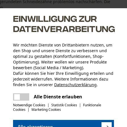
abgerundeten Schneidezähne problemlos nachschärfen. Die
n ...
Einwilligung zur
Datenverarbeitung
Wir möchten Dienste von Drittanbietern nutzen, um
zieren den Rückschlag
den Shop und unsere Dienste zu verbessern und
optimal zu gestalten (Komfortfunktionen, Shop-
Optimierung). Weiter wollen wir unsere Produkte
bewerben (Social Media / Marketing).
Dafür können Sie hier Ihre Einwilligung erteilen und
jederzeit widerrufen. Weitere Informationen dazu
finden Sie in unserer
Datenschutzerklärung
.
Altersgruppe
teilen
Es ist ein Fehler aufgetreten. Bitte
Alle Dienste erlauben
Erwachsener
versuchen Sie es erneut.
mail
Notwendige Cookies
|
Statistik Cookies
|
Funktionale
Cookies
|
Marketing Cookies
Materialstärke
(0)
1.3 mm
Anzahl Treibglieder
56