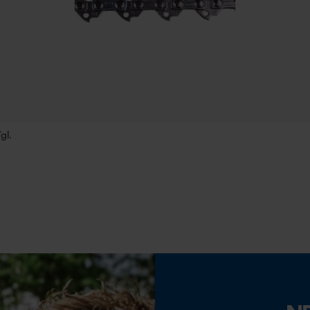
Speichern der Auswahl zur
40 cm
Datenverarbeitung
Econda Tag Manager
Statistik Cookies
Eigenschaft
Geringere Rückschlaggefahr, Lange Lebensdauer
gl.
Einstellung Jolly
Econda Analytics
60 deg
Mouseflow Web Analytics Tool
Fact-Finder Tracking
Feilen 2. Hälfte
3.6 mm
Funktionale Cookies
Häckselfunktion
Nein