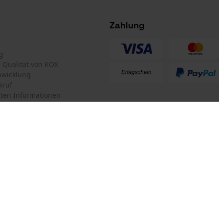
Nein
Tracking
Survicate
Zahlung
g
te Qualität von KOX
bwicklung
kruf
ten Informationen
Akku/Batterie enthalten
Akku/Batterien nicht im Lieferumfang enthalten
mular
KOX Forstversand GmbH
mular
KOX – Partner in Forst und Garte
Zentrale:
Am Burgfried 14
iderrufen
4910 Ried im Innkreis
Retouren-Adresse: