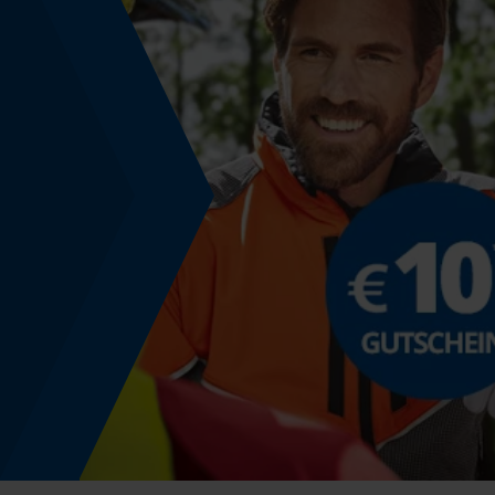
Phasenwender
Nein
Schnittstärke
1.3 mm
Sichergebender Brustwinkel
0.63 mm
Tiefenbegrenzer Abstand
0.63 mm
Treibgliedstärke/Nutbreite