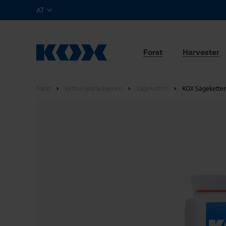
AT
Forst
Harvester
Forst
Ketten und Schienen
Sägeketten
KOX Sägeketten 