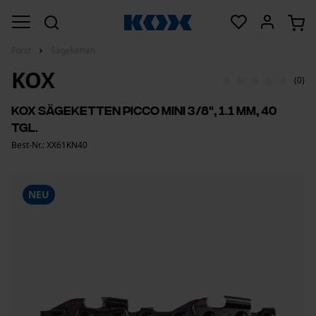
Forst
Sägeketten
KOX
(0)
KOX Sägeketten Picco Mini 3/8", 1.1 mm, 40
Tgl.
Best-Nr.: XX61KN40
NEU