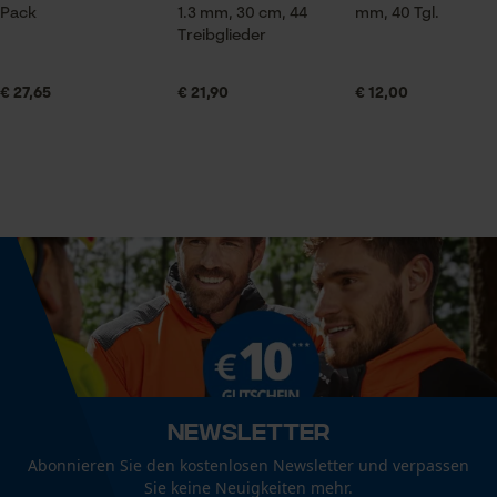
Pack
1.3 mm, 30 cm, 44
mm, 40 Tgl.
Ganzjahresartikel
Prüfung setzen von Cookies
Treibglieder
Session ID
€ 27,65
€ 21,90
€ 12,00
Speichern der Auswahl zur
Lieferumfang
Datenverarbeitung
1 x Kox Sägekette
Econda Tag Manager
Größe & Maße
Statistik Cookies
Ergebender Brustwinkel
60 deg
Schienenlänge
Econda Analytics
25 cm
Mouseflow Web Analytics Tool
Newsletter
Fact-Finder Tracking
Abonnieren Sie den kostenlosen Newsletter und verpassen
Technische Spezifikationen
Sie keine Neuigkeiten mehr.