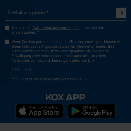
Funktionale Cookies
Automatische Kettenschmierung
Nein
Ich habe die
Datenschutzbestimmungen
gelesen und bin
einverstanden. *
Loop54 Personalization
Eigenschaft
Geringere Rückschlaggefahr, Vibrationsarm
Wenn Sie dem personenbezogenen Tracking einwilligen, können wir
Personalisierte Startseite
Ihnen individuelle Angebote in unserem Newsletter bieten. Ihre
Daten werden nicht an Dritte weitergegeben. Sie können die
Gespeicherter Warenkorb
Einwilligung jederzeit mit einem Klick widerrufen, in jedem
Newsletter befindet sich hierzu ganz unten ein Link.
Persönliche Begrüßung
Einstanzung Treibglied
E1
* Pflichtfeld
Geo-IP und User Detection
*** Einlösbar ab einem Warenwert von € 100,-
YouTube-Videos
Google Maps
Einstellung Jolly
KOX APP
60 deg
Kontaktaufnahme per Chat
Feilen 1. Hälfte
Marketing Cookies
4.5 mm