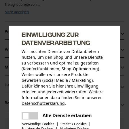
Treibgliedbreite von ...
Mehr anzeigen
Produktvorteile
Einwilligung zur
Datenverarbeitung
Vibrationsarme und rückschlagreduzierte Kette
Produktinformationen
Markierung des Schärfwinkels auf den Zahndächern für korrektes 
Wir möchten Dienste von Drittanbietern
nutzen, um den Shop und unsere Dienste
Schärfen
zu verbessern und optimal zu gestalten
Schmaler Schnitt mit scharfem Schnittverhalten
Material & Pflege
(Komfortfunktionen, Shop-Optimierung).
Produktdetails
Weiter wollen wir unsere Produkte
bewerben (Social Media / Marketing).
Aktivitätstyp
Dafür können Sie hier Ihre Einwilligung
Herstellerinformationen
Material
Sägen
erteilen und jederzeit widerrufen. Weitere
Informationen dazu finden Sie in unserer
Oregon Tool GmbH
Hauptmaterial
Datenschutzerklärung
.
Bewertungen
(0)
Lise-Meitner-Str. 4
teilen
Stahl
Altersgruppe
70736 Fellbach, Deutschland
Es ist ein Fehler aufgetreten. Bitte
Alle Dienste erlauben
Erwachsener
teilen
Mail: info@kox.eu
versuchen Sie es erneut.
Notwendige Cookies
|
Statistik Cookies
|
0
Noch Fragen?
(0)
Web: www.kox.eu
Produkt weiterempfehlen
Materialstärke
Funktionale Cookies
|
Marketing Cookies