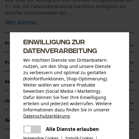
1,1 mm. Die halbmeißelähnliche Zahnform ermöglicht ein
scharfes Schnittverhalten bei ...
Mehr anzeigen
Einwilligung zur
Produktvorteile
Datenverarbeitung
Vibrationsarme und rückschlagreduzierte Kette
Wir möchten Dienste von Drittanbietern
Produktinformationen
Markierung des Schärfwinkels auf den Zahndächern für
nutzen, um den Shop und unsere Dienste
zu verbessern und optimal zu gestalten
korrektes Schärfen
(Komfortfunktionen, Shop-Optimierung).
Schmaler Schnitt mit scharfem Schnittverhalten
Material & Pflege
Weiter wollen wir unsere Produkte
Produktdetails
bewerben (Social Media / Marketing).
Dafür können Sie hier Ihre Einwilligung
Aktivitätstyp
Herstellerinformationen
erteilen und jederzeit widerrufen. Weitere
Material
Sägen
Informationen dazu finden Sie in unserer
Oregon Tool GmbH
Datenschutzerklärung
.
Hauptmaterial
teilen
Bewertungen
(0)
Lise-Meitner-Str. 4
Stahl
Es ist ein Fehler aufgetreten. Bitte
Alle Dienste erlauben
Altersgruppe
70736 Fellbach, Deutschland
teilen
versuchen Sie es erneut.
Erwachsener
Mail: info@kox.eu
Notwendige Cookies
|
Statistik Cookies
|