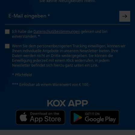
Sie keine Neuigkeiten mehr.
Schienenlänge
35 cm
Funktionale Cookies
Ich habe die
Datenschutzbestimmungen
gelesen und bin
Technische Spezifikationen
einverstanden. *
Loop54 Personalization
Automatische Kettenschmierung
Wenn Sie dem personenbezogenen Tracking einwilligen, können wir
Personalisierte Startseite
Ihnen individuelle Angebote in unserem Newsletter bieten. Ihre
Nein
Daten werden nicht an Dritte weitergegeben. Sie können die
Gespeicherter Warenkorb
Einwilligung jederzeit mit einem Klick widerrufen, in jedem
Newsletter befindet sich hierzu ganz unten ein Link.
Persönliche Begrüßung
Eigenschaft
* Pflichtfeld
Geo-IP und User Detection
Geringere Rückschlaggefahr, Vibrationsarm
*** Einlösbar ab einem Warenwert von € 100,-
YouTube-Videos
Google Maps
KOX APP
Einstanzung Treibglied
Kontaktaufnahme per Chat
E1
Marketing Cookies
Einstellung Jolly