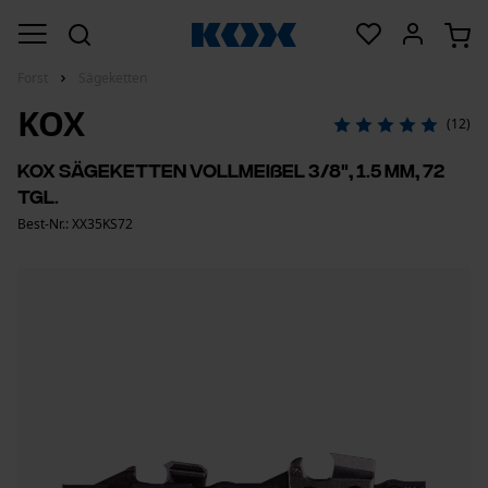
Forst
Sägeketten
KOX
(12)
KOX Sägeketten Vollmeißel 3/8", 1.5 mm, 72
Tgl.
Best-Nr.: XX35KS72