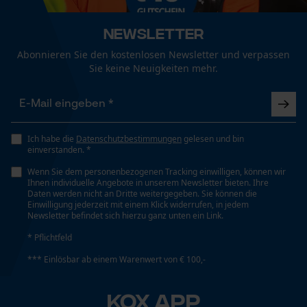
Fact-Finder Tracking
Newsletter
Technische Spezifikationen
Abonnieren Sie den kostenlosen Newsletter und verpassen
Funktionale Cookies
Automatische Kettenschmierung
Sie keine Neuigkeiten mehr.
Nein
Loop54 Personalization
Eigenschaft
Ich habe die
Datenschutzbestimmungen
gelesen und bin
Personalisierte Startseite
Hohe Schnittleistung
einverstanden. *
Gespeicherter Warenkorb
Wenn Sie dem personenbezogenen Tracking einwilligen, können wir
Ihnen individuelle Angebote in unserem Newsletter bieten. Ihre
Persönliche Begrüßung
Einstanzung Treibglied
Daten werden nicht an Dritte weitergegeben. Sie können die
Einwilligung jederzeit mit einem Klick widerrufen, in jedem
D5
Geo-IP und User Detection
Newsletter befindet sich hierzu ganz unten ein Link.
YouTube-Videos
* Pflichtfeld
Google Maps
Einstellung Jolly
*** Einlösbar ab einem Warenwert von € 100,-
60 deg
Kontaktaufnahme per Chat
KOX APP