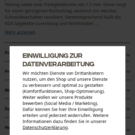
Teilung sowie eine Treibgliedbreite von 1.5 mm. Diese sorgt
für einen geringeren Rückschlag, wodurch ein weiches
Schneideverhalten resultiert. Dementsprechend läuft die
KOX Sägekette zuverlässig und komfortabel ...
Mehr anzeigen
Produktvorteile
Einwilligung zur
Datenverarbeitung
Weniger Rückschlag durch Sicherheitstreibglieder
Produktinformationen
Wir möchten Dienste von Drittanbietern
Die Kettesorgt für reduzierte Vibration der Schneidgarnitur
nutzen, um den Shop und unsere Dienste
Sägekette mit der höchsten Schnittleistung
zu verbessern und optimal zu gestalten
(Komfortfunktionen, Shop-Optimierung).
Material & Pflege
Produktdetails
Weiter wollen wir unsere Produkte
bewerben (Social Media / Marketing).
Aktivitätstyp
Dafür können Sie hier Ihre Einwilligung
Datenblätter
Material
Sägen
erteilen und jederzeit widerrufen. Weitere
Informationen dazu finden Sie in unserer
Produktsicherheitsdatenblatt (PDF)
Hauptmaterial
Datenschutzerklärung
.
Herstellerinformationen
teilen
Stahl