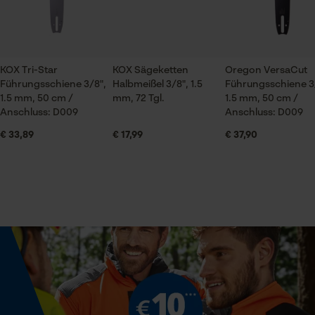
Top Sägeketten
Wie immer bei Kox, beste Qualität zum Toppreis
Jahreszeit
Ganzjahresartikel
Prüfung setzen von Cookies
KOX Tri-Star
KOX Sägeketten
Oregon VersaCut
Führungsschiene 3/8",
Halbmeißel 3/8", 1.5
Führungsschiene 3
Session ID
1.5 mm, 50 cm /
mm, 72 Tgl.
1.5 mm, 50 cm /
Speichern der Auswahl zur
KOX Sägeketten Vollmeißel 3/8", 1.5 mm, 72 Tgl.
Lieferumfang
Anschluss: D009
Anschluss: D009
Datenverarbeitung
1 x Kox Sägekette
€ 33,89
€ 17,99
€ 37,90
Econda Tag Manager
Weitere Bewertungen anzeigen
Größe & Maße
Statistik Cookies
Ergebender Brustwinkel
60 deg
Econda Analytics
Schienenlänge
50 cm
Mouseflow Web Analytics Tool