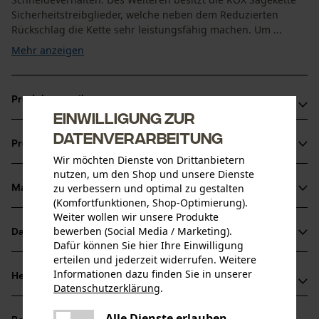
Sicherheitstreibglieder, welche neben dem Reduzierten
Rückschlag die Kette sehr leistungsfähig machen. Um ...
Mehr anzeigen
Produktvorteile
Einwilligung zur
Motorsägenketten sorgen für reduzierte Vibration der
Datenverarbeitung
Produktinformationen
Schneidgarnitur
Wir möchten Dienste von Drittanbietern
Extrem leistungsfähige Vollmeißelzähne
nutzen, um den Shop und unsere Dienste
zu verbessern und optimal zu gestalten
Markierung des Schärfwinkels auf den Zahndächern für
Material & Pflege
Produktdetails
(Komfortfunktionen, Shop-Optimierung).
korrektes Schärfen
Weiter wollen wir unsere Produkte
Aktivitätstyp
bewerben (Social Media / Marketing).
Datenblätter
Material
Sägen
Dafür können Sie hier Ihre Einwilligung
erteilen und jederzeit widerrufen. Weitere
Produktsicherheitsdatenblatt (PDF)
Hauptmaterial
Informationen dazu finden Sie in unserer
Herstellerinformationen
Datenschutzerklärung
.
Stahl
Altersgruppe
teilen
Oregon Tool GmbH
Erwachsener
Es ist ein Fehler aufgetreten. Bitte
Alle Dienste erlauben