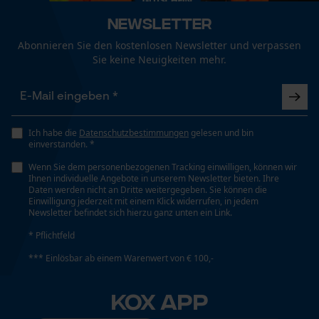
Technische Spezifikationen
Newsletter
Automatische Kettenschmierung
Abonnieren Sie den kostenlosen Newsletter und verpassen
Funktionale Cookies
Nein
Sie keine Neuigkeiten mehr.
Eigenschaft
Loop54 Personalization
Hohe Schnittleistung
Ich habe die
Datenschutzbestimmungen
gelesen und bin
Personalisierte Startseite
einverstanden. *
Gespeicherter Warenkorb
Wenn Sie dem personenbezogenen Tracking einwilligen, können wir
Einstanzung Treibglied
Ihnen individuelle Angebote in unserem Newsletter bieten. Ihre
Persönliche Begrüßung
G5
Daten werden nicht an Dritte weitergegeben. Sie können die
Einwilligung jederzeit mit einem Klick widerrufen, in jedem
Geo-IP und User Detection
Newsletter befindet sich hierzu ganz unten ein Link.
YouTube-Videos
* Pflichtfeld
Einstellung Jolly
Google Maps
60 deg
*** Einlösbar ab einem Warenwert von € 100,-
Kontaktaufnahme per Chat
KOX APP
Feilen 1. Hälfte