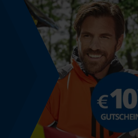
Schrägschnitt
Nein
Teilung
325"
Treibglied Nutstärke MM
1.6 mm
Werkzeuglose Kettenspannung
Nein
Energie & Leistung