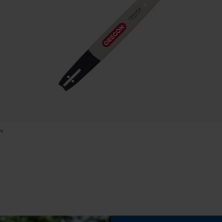
Session ID
Speichern der Auswahl zur
Eigenschaft
Datenverarbeitung
Hohe Schnittleistung
Econda Tag Manager
Einstellung Jolly
60 deg
Statistik Cookies
Feilen 2. Hälfte
4.5 mm
Econda Analytics
m
Mouseflow Web Analytics Tool
Häckselfunktion
Fact-Finder Tracking
Nein
Funktionale Cookies
Schärfwinkel
25 deg