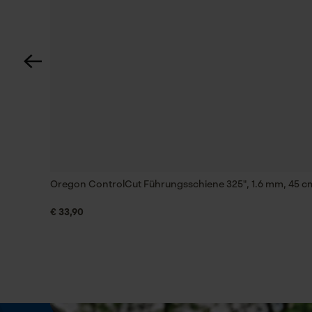
Automatische Kettenschmierung
Nein
Einstanzung Treibglied
G6
Feilen 1. Hälfte
4.8 mm
Oregon ControlCut Führungsschiene 325", 1.6 mm, 45 c
€ 33,90
Feilenhaltung
10° aufwärts
Phasenwender
Nein