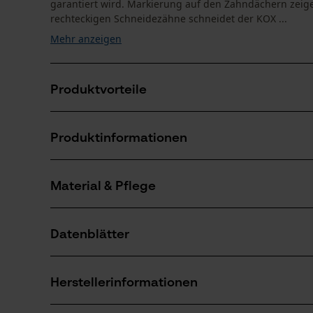
garantiert wird. Markierung auf den Zahndächern zeige
rechteckigen Schneidezähne schneidet der KOX ...
Mehr anzeigen
Produktvorteile
Extrem leistungsfähige Vollmeißelzähne
Produktinformationen
Belastbare Sägekette
Sicherheitstreibglieder sorgen für einen reduzierten
Material & Pflege
Produktdetails
Aktivitätstyp
Datenblätter
Sägen
Material
Produktsicherheitsdatenblatt (PDF)
Hauptmaterial
Herstellerinformationen
Stahl
Anzahl Teile
1 Stk