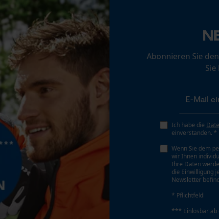
Loop54 Personalization
Sichergebender Brustwinkel
N
Personalisierte Startseite
0.63 mm
Gespeicherter Warenkorb
Abonnieren Sie den
Sie
Persönliche Begrüßung
Tiefenbegrenzer Abstand
Geo-IP und User Detection
0.63 mm
YouTube-Videos
Google Maps
Treibgliedstärke/Nutbreite
Ich habe die
Dat
0.063 in
Kontaktaufnahme per Chat
einverstanden. *
Wenn Sie dem pe
wir Ihnen individ
Ihre Daten werde
Werkzeugloser Kettenwechsel
Marketing Cookies
die Einwilligung 
Nein
Newsletter befind
* Pflichtfeld
*** Einlösbar ab
Google Global Site Tag