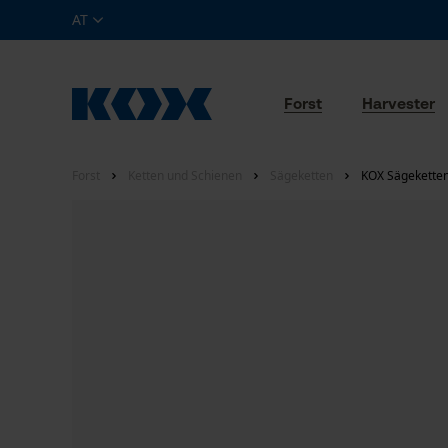
AT
Forst
Harvester
Forst
Ketten und Schienen
Sägeketten
KOX Sägeketten 