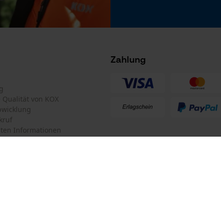
Microsoft Advertising Universal Event
Akku/Batterie enthalten
Tracking
Akku/Batterien nicht im Lieferumfang enthalten
Survicate
Zahlung
g
te Qualität von KOX
bwicklung
kruf
ten Informationen
mular
KOX Forstversand GmbH
mular
KOX – Partner in Forst und Garte
Kettensägen-Modell
Zentrale:
Victus VT 40, Victus VT 200E, Oleo-Mac Olympik
Am Burgfried 14
iderrufen