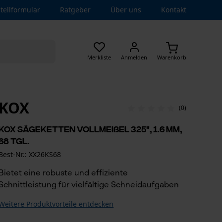
tellformular
Ratgeber
Über uns
Kontakt
Merkliste
Anmelden
Warenkorb
KOX
(0)
KOX Sägeketten Vollmeißel 325", 1.6 mm,
68 Tgl.
Best-Nr.: XX26KS68
Bietet eine robuste und effiziente
Schnittleistung für vielfältige Schneidaufgaben
Weitere Produktvorteile entdecken