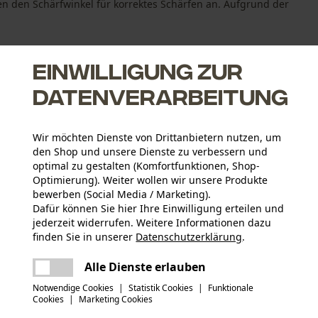
n den Schärfwinkel für korrektes Schärfen an. Aufgrund der
Einwilligung zur
Datenverarbeitung
Wir möchten Dienste von Drittanbietern nutzen, um
den Shop und unsere Dienste zu verbessern und
 Rückschlag
optimal zu gestalten (Komfortfunktionen, Shop-
Optimierung). Weiter wollen wir unsere Produkte
bewerben (Social Media / Marketing).
Dafür können Sie hier Ihre Einwilligung erteilen und
jederzeit widerrufen. Weitere Informationen dazu
Altersgruppe
finden Sie in unserer
Datenschutzerklärung
.
Erwachsener
teilen
Es ist ein Fehler aufgetreten. Bitte
Alle Dienste erlauben
versuchen Sie es erneut.
Materialstärke
mail
Notwendige Cookies
|
Statistik Cookies
|
Funktionale
1.6 mm
Anzahl Treibglieder
Cookies
|
Marketing Cookies
68