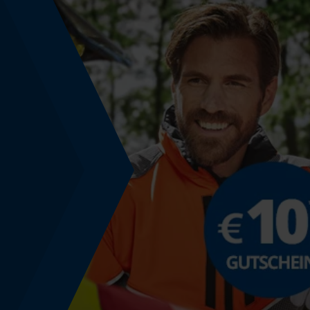
Phasenwender
Nein
Schrägschnitt
Nein
Teilung
325"
Treibglied Nutstärke MM
1.6 mm
Werkzeuglose Kettenspannung