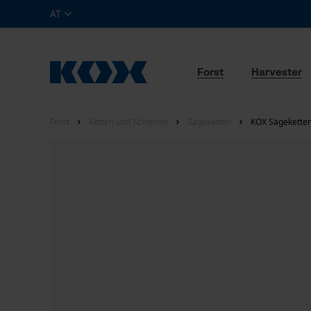
AT
Forst
Harvester
Forst
Ketten und Schienen
Sägeketten
KOX Sägeketten 