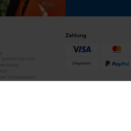
Nein
Microsoft Advertising Universal Event
Tracking
Survicate
Zahlung
Akku/Batterie enthalten
Akku/Batterien nicht im Lieferumfang enthalten
g
te Qualität von KOX
bwicklung
kruf
ten Informationen
mular
KOX Forstversand GmbH
mular
KOX – Partner in Forst und Garte
Zentrale:
Am Burgfried 14
iderrufen