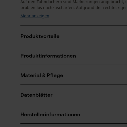
Auf den Zahndächern sind Markierungen angebracht, d
problemlos nachzuschärfen. Aufgrund der rechteckigen 
Mehr anzeigen
Produktvorteile
Extrem leistungsfähige Vollmeißelzähne
Produktinformationen
Belastbare Sägekette
Sicherheitstreibglieder sorgen für einen reduzierten
Material & Pflege
Produktdetails
Aktivitätstyp
Datenblätter
Sägen
Material
Produktsicherheitsdatenblatt (PDF)
Hauptmaterial
Herstellerinformationen
Stahl
Anzahl Teile
1 Stk