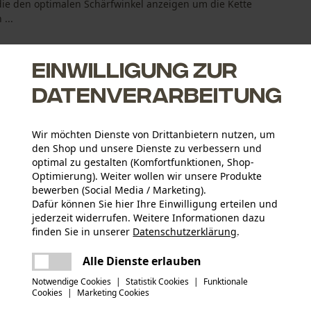
ie den optimalen Schärfwinkel anzeigen um die Kette
...
Einwilligung zur
Datenverarbeitung
Wir möchten Dienste von Drittanbietern nutzen, um
den Shop und unsere Dienste zu verbessern und
 Rückschlag
optimal zu gestalten (Komfortfunktionen, Shop-
Optimierung). Weiter wollen wir unsere Produkte
bewerben (Social Media / Marketing).
Dafür können Sie hier Ihre Einwilligung erteilen und
jederzeit widerrufen. Weitere Informationen dazu
Altersgruppe
finden Sie in unserer
Datenschutzerklärung
.
Erwachsener
teilen
Es ist ein Fehler aufgetreten. Bitte
Alle Dienste erlauben
Herstellerdatenblatt (PDF)
versuchen Sie es erneut.
Materialstärke
mail
Notwendige Cookies
|
Statistik Cookies
|
Funktionale
1.6 mm
Anzahl Treibglieder
Cookies
|
Marketing Cookies
81