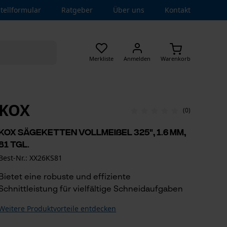
tellformular
Ratgeber
Über uns
Kontakt
Merkliste
Anmelden
Warenkorb
KOX
(0)
KOX Sägeketten Vollmeißel 325", 1.6 mm,
81 Tgl.
Best-Nr.: XX26KS81
Bietet eine robuste und effiziente
Schnittleistung für vielfältige Schneidaufgaben
Weitere Produktvorteile entdecken