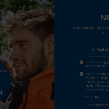
Loop54 Personalization
Schärfwinkel
N
Personalisierte Startseite
25 deg
Gespeicherter Warenkorb
Abonnieren Sie den
Sie
Persönliche Begrüßung
Sichergebender Brustwinkel
Geo-IP und User Detection
0.63 mm
YouTube-Videos
Google Maps
Tiefenbegrenzer Abstand
Ich habe die
Dat
0.63 mm
Kontaktaufnahme per Chat
einverstanden. *
Wenn Sie dem pe
wir Ihnen individ
Ihre Daten werde
Treibgliedstärke/Nutbreite
Marketing Cookies
die Einwilligung 
0.063 in
Newsletter befind
* Pflichtfeld
Werkzeugloser Kettenwechsel
*** Einlösbar ab
Google Global Site Tag