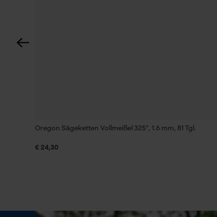
60 deg
Technische Spezifikationen
Automatische Kettenschmierung
Nein
Einstanzung Treibglied
G6
Oregon Sägeketten Vollmeißel 325", 1.6 mm, 81 Tgl.
€ 24,30
Feilen 1. Hälfte
4.8 mm
Feilenhaltung
10° aufwärts