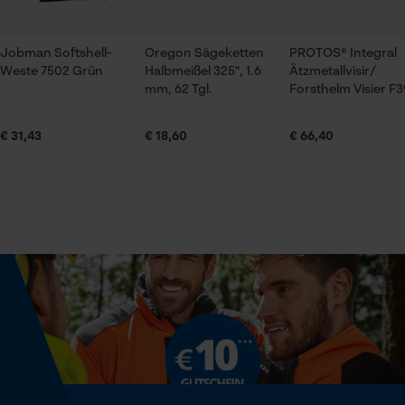
Handwerk, Landwirtschaft
Jobman Softshell-
Oregon Sägeketten
PROTOS® Integral
Prüfung setzen von Cookies
Weste 7502 Grün
Halbmeißel 325", 1.6
Ätzmetallvisir/
Jahreszeit
mm, 62 Tgl.
Forsthelm Visier F3
Session ID
Ganzjahresartikel
Speichern der Auswahl zur
Datenverarbeitung
€ 31,43
€ 18,60
€ 66,40
Econda Tag Manager
Lieferumfang
1 x Sägekette
Statistik Cookies
Volumen
31.88 in³
Econda Analytics
Größe & Maße
Mouseflow Web Analytics Tool
Ergebender Brustwinkel
85 deg
Fact-Finder Tracking