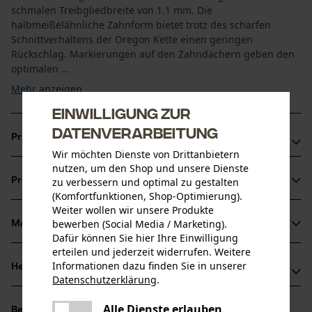
schmalen Treibgliedbreite von 1.1 mm. Die
halbmeißelähnliche Zahnform bietet trotz des scharfen
Schnittverhaltens der Oregon Kette einen geringen
Rückschlag. Markierungen auf den Zahndächern geben den
optimalen ...
Mehr anzeigen
Einwilligung zur
Datenverarbeitung
Produktvorteile
Wir möchten Dienste von Drittanbietern
nutzen, um den Shop und unsere Dienste
Vibrationsarme und rückschlagreduzierte Kette
Produktinformationen
zu verbessern und optimal zu gestalten
Markierung des Schärfwinkels auf den Zahndächern für
(Komfortfunktionen, Shop-Optimierung).
korrektes Schärfen
Weiter wollen wir unsere Produkte
Schmaler Schnitt mit scharfem Schnittverhalten
bewerben (Social Media / Marketing).
Material & Pflege
Produktdetails
Dafür können Sie hier Ihre Einwilligung
erteilen und jederzeit widerrufen. Weitere
Aktivitätstyp
Informationen dazu finden Sie in unserer
Herstellerinformationen
Material
Sägen
Datenschutzerklärung
.
teilen
Hersteller
Es ist ein Fehler aufgetreten. Bitte
Hauptmaterial
Alle Dienste erlauben
Bewertungen
(0)