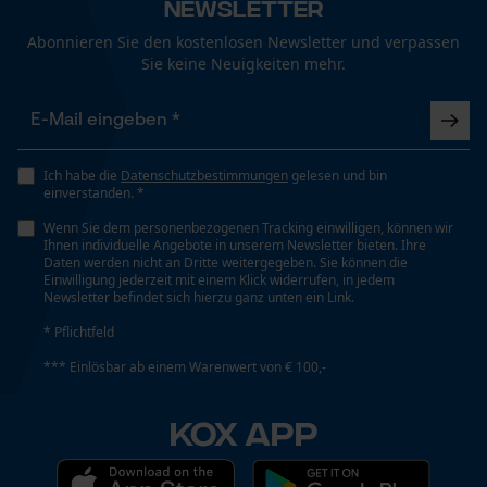
Newsletter
Abonnieren Sie den kostenlosen Newsletter und verpassen
Sie keine Neuigkeiten mehr.
Schienenlänge
Funktionale Cookies
30 cm
Loop54 Personalization
Ich habe die
Datenschutzbestimmungen
gelesen und bin
Technische Spezifikationen
einverstanden. *
Personalisierte Startseite
Automatische Kettenschmierung
Wenn Sie dem personenbezogenen Tracking einwilligen, können wir
Gespeicherter Warenkorb
Ihnen individuelle Angebote in unserem Newsletter bieten. Ihre
Nein
Daten werden nicht an Dritte weitergegeben. Sie können die
Persönliche Begrüßung
Einwilligung jederzeit mit einem Klick widerrufen, in jedem
Newsletter befindet sich hierzu ganz unten ein Link.
Geo-IP und User Detection
Eigenschaft
* Pflichtfeld
YouTube-Videos
Geringere Rückschlaggefahr, Vibrationsarm
*** Einlösbar ab einem Warenwert von € 100,-
Google Maps
Kontaktaufnahme per Chat
KOX APP
Einstanzung Treibglied
90