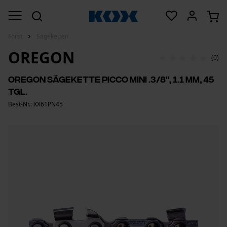
Forst
Sägeketten
OREGON
(0)
Oregon Sägekette Picco Mini .3/8", 1.1 mm, 45
Tgl.
Best-Nr.: XX61PN45