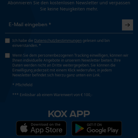
Abonnieren Sie den kostenlosen Newsletter und verpassen
Schienenlänge
Sie keine Neuigkeiten mehr.
35 cm
Funktionale Cookies
Technische Spezifikationen
Loop54 Personalization
Ich habe die
Datenschutzbestimmungen
gelesen und bin
einverstanden. *
Automatische Kettenschmierung
Personalisierte Startseite
Nein
Wenn Sie dem personenbezogenen Tracking einwilligen, können wir
Gespeicherter Warenkorb
Ihnen individuelle Angebote in unserem Newsletter bieten. Ihre
Daten werden nicht an Dritte weitergegeben. Sie können die
Persönliche Begrüßung
Einwilligung jederzeit mit einem Klick widerrufen, in jedem
Newsletter befindet sich hierzu ganz unten ein Link.
Eigenschaft
Geo-IP und User Detection
Geringere Rückschlaggefahr, Vibrationsarm
* Pflichtfeld
YouTube-Videos
*** Einlösbar ab einem Warenwert von € 100,-
Google Maps
Einstanzung Treibglied
Kontaktaufnahme per Chat
KOX APP
90
Marketing Cookies
Einstellung Jolly