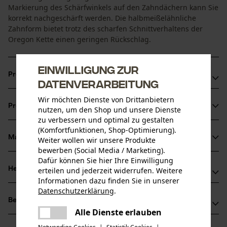
Markierung des Schärfwinkels auf den Zahndächern kann Sie
korrekt nachgeschärft werden. Die halbmeißelähnliche
Zahnform bietet trotz des scharfen Schnittverhaltens der
Oregon Kette einen geringen Rückschlag.
Einwilligung zur
Produktvorteile
Datenverarbeitung
Vibrationsarme und rückschlagreduzierte Kette
Wir möchten Dienste von Drittanbietern
Produktinformationen
nutzen, um den Shop und unsere Dienste
Markierung des Schärfwinkels auf den Zahndächern für
zu verbessern und optimal zu gestalten
korrektes Schärfen
(Komfortfunktionen, Shop-Optimierung).
Schmaler Schnitt mit scharfem Schnittverhalten
Material & Pflege
Weiter wollen wir unsere Produkte
Produktdetails
bewerben (Social Media / Marketing).
Dafür können Sie hier Ihre Einwilligung
Aktivitätstyp
Herstellerinformationen
erteilen und jederzeit widerrufen. Weitere
Material
Sägen
Informationen dazu finden Sie in unserer
Datenschutzerklärung
.
Hersteller
Hauptmaterial
teilen
Bewertungen
(0)
Oregon Tool, Inc.
Stahl
Es ist ein Fehler aufgetreten. Bitte
Alle Dienste erlauben
Altersgruppe
4909 SE International Way
teilen
versuchen Sie es erneut.
Erwachsener
97222 Portland, USA