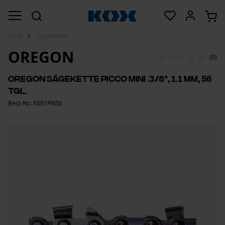
Forst
Sägeketten
OREGON
(0)
Oregon Sägekette Picco Mini .3/8", 1.1 mm, 56
Tgl.
Best-Nr.: XX61PN56