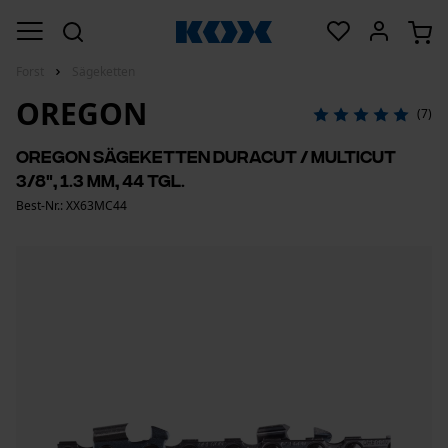
Forst
Sägeketten
OREGON
(7)
Oregon Sägeketten DuraCut / MultiCut
3/8", 1.3 mm, 44 Tgl.
Best-Nr.: XX63MC44