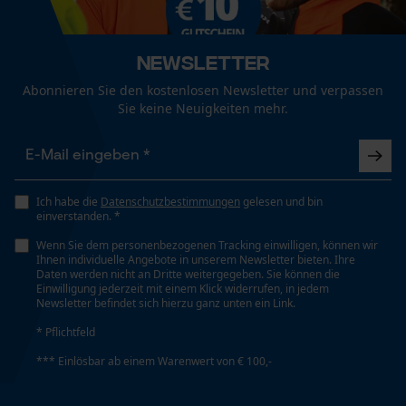
Fact-Finder Tracking
Technische Spezifikationen
Newsletter
Funktionale Cookies
Automatische Kettenschmierung
Abonnieren Sie den kostenlosen Newsletter und verpassen
Nein
Sie keine Neuigkeiten mehr.
Loop54 Personalization
Eigenschaft
Personalisierte Startseite
Hohe Standzeit, Vibrationsarm
Ich habe die
Datenschutzbestimmungen
gelesen und bin
einverstanden. *
Gespeicherter Warenkorb
Wenn Sie dem personenbezogenen Tracking einwilligen, können wir
Persönliche Begrüßung
Einstanzung Treibglied
Ihnen individuelle Angebote in unserem Newsletter bieten. Ihre
91
Daten werden nicht an Dritte weitergegeben. Sie können die
Geo-IP und User Detection
Einwilligung jederzeit mit einem Klick widerrufen, in jedem
Newsletter befindet sich hierzu ganz unten ein Link.
YouTube-Videos
* Pflichtfeld
Google Maps
Einstellung Jolly
55 deg
*** Einlösbar ab einem Warenwert von € 100,-
Kontaktaufnahme per Chat