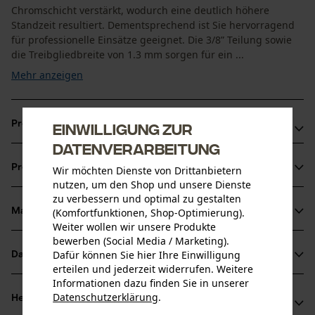
Chromschicht verstärkt, wodurch eine deutlich höhere
Standzeit resultiert. Dementsprechend ist Sie hervorragend
für professionelle Einsätze geeignet. Die 3/8” Teilung sowie
die Treibgliedbreite von 1.3 mm sorgen für ein ...
Mehr anzeigen
Produktvorteile
Einwilligung zur
Datenverarbeitung
Die Sägekette sorgt für reduzierte Vibration der
Produktinformationen
Wir möchten Dienste von Drittanbietern
Schneidgarnitur
nutzen, um den Shop und unsere Dienste
Längere Haftung des Öls auf der Motorsägenkette durch
zu verbessern und optimal zu gestalten
spezielle Verbindungsglieder
(Komfortfunktionen, Shop-Optimierung).
Material & Pflege
Produktdetails
Weiter wollen wir unsere Produkte
Durch die Öllochbohrungen im Treibglied verbesserte
bewerben (Social Media / Marketing).
Schmierung an der Schienenspitze
Aktivitätstyp
Dafür können Sie hier Ihre Einwilligung
Datenblätter
Material
Sägen
erteilen und jederzeit widerrufen. Weitere
Informationen dazu finden Sie in unserer
Produktsicherheitsdatenblatt (PDF)
Hauptmaterial
Datenschutzerklärung
.
Herstellerinformationen
teilen
Stahl