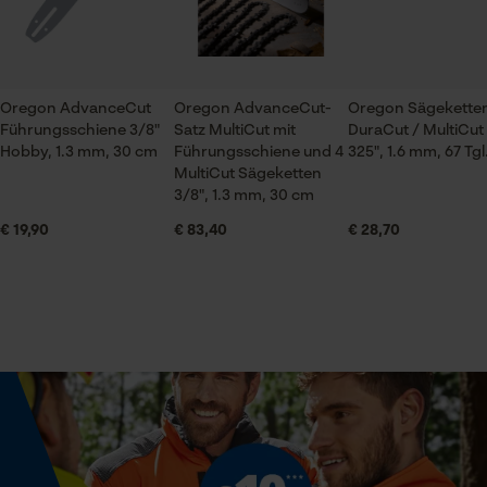
Jahreszeit
Ganzjahresartikel
Sägekette Multi Cut 3/8
Prüfung setzen von Cookies
Oregon AdvanceCut
Oregon AdvanceCut-
Oregon Sägekette
Top Produkt, sehr gute Schneidergebnisse, auch
Führungsschiene 3/8"
Satz MultiCut mit
DuraCut / MultiCut
Session ID
lange Schärfedauer!
Hobby, 1.3 mm, 30 cm
Führungsschiene und 4
325", 1.6 mm, 67 Tgl
Speichern der Auswahl zur
Lieferumfang
MultiCut Sägeketten
Datenverarbeitung
1 x Sägekette
3/8", 1.3 mm, 30 cm
Econda Tag Manager
€ 19,90
€ 83,40
€ 28,70
Oregon Sägeketten DuraCut / MultiCut 3/8", 1.3 mm, 44 Tgl.
Volumen
Jederzeit wieder
32.29 in³
Statistik Cookies
Weitere Bewertungen anzeigen
Größe & Maße
Econda Analytics
Schienenlänge
30 cm
Mouseflow Web Analytics Tool