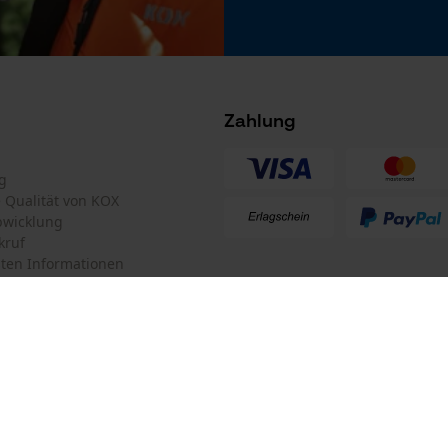
Nein
Microsoft Advertising Universal Event
Tracking
Survicate
Zahlung
Akku/Batterie enthalten
Akku/Batterien nicht im Lieferumfang enthalten
g
te Qualität von KOX
bwicklung
kruf
ten Informationen
mular
KOX Forstversand GmbH
mular
KOX – Partner in Forst und Garte
Zentrale:
Am Burgfried 14
iderrufen