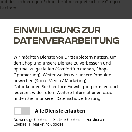
und der rechteckigen Schneidezähne eignet sich die Oregon
 extrem ...
Einwilligung zur
Datenverarbeitung
Wir möchten Dienste von Drittanbietern nutzen, um
chnittqualität
den Shop und unsere Dienste zu verbessern und
tung des Kettenöls auf der Sägekette
optimal zu gestalten (Komfortfunktionen, Shop-
Optimierung). Weiter wollen wir unsere Produkte
bewerben (Social Media / Marketing).
Dafür können Sie hier Ihre Einwilligung erteilen und
jederzeit widerrufen. Weitere Informationen dazu
Altersgruppe
finden Sie in unserer
Datenschutzerklärung
.
Erwachsener
teilen
Es ist ein Fehler aufgetreten. Bitte
Alle Dienste erlauben
versuchen Sie es erneut.
Materialstärke
mail
Notwendige Cookies
|
Statistik Cookies
|
Funktionale
1.6 mm
Anzahl Treibglieder
Cookies
|
Marketing Cookies
56