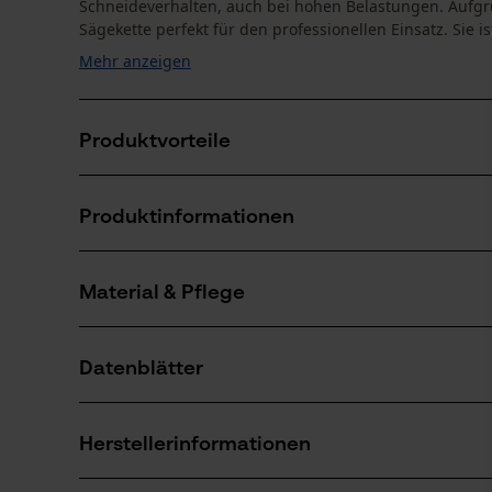
Schneideverhalten, auch bei hohen Belastungen. Aufgr
Sägekette perfekt für den professionellen Einsatz. Sie ist
Mehr anzeigen
Produktvorteile
Reduzierte Vibrationen an der Schneidgarnitur
Produktinformationen
Zuverlässig bei anspruchsvollen Arbeiten mit hoher S
Spezielle Verbindungsglieder sorgen für längere Haf
Material & Pflege
Produktdetails
Aktivitätstyp
Datenblätter
Sägen
Material
Herstellerdatenblatt (PDF)
Hauptmaterial
Herstellerinformationen
Stahl
Anzahl Teile
1 Stk