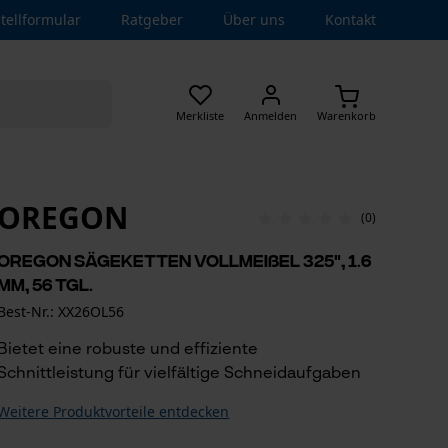
tellformular
Ratgeber
Über uns
Kontakt
Merkliste
Anmelden
Warenkorb
OREGON
(0)
Oregon Sägeketten Vollmeißel 325", 1.6
mm, 56 Tgl.
Best-Nr.: XX26OL56
Bietet eine robuste und effiziente
Schnittleistung für vielfältige Schneidaufgaben
Weitere Produktvorteile entdecken