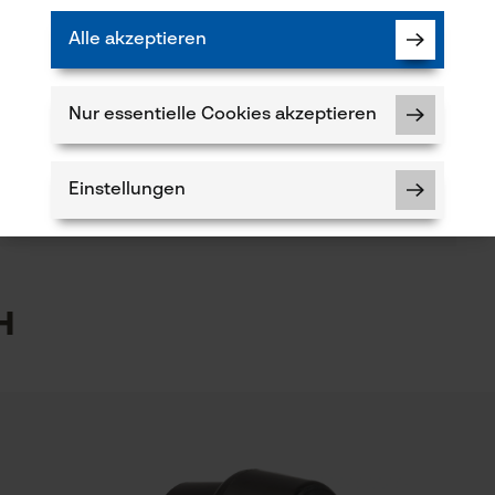
(0)
Alle akzeptieren
Artikelgewicht
220.0 g
Nur essentielle Cookies akzeptieren
Produkt weiterempfehlen
Jahreszeit
Verfügung!
Ganzjahresartikel
Einstellungen
5
h
Volumen
Notwendige Cookies
0.34 dm³
kt haben oder Mängel feststellen, können Sie sich
r E-Mail an info-at@kox.eu an uns wenden.
Prüfung setzen von Cookies
Schienenlänge