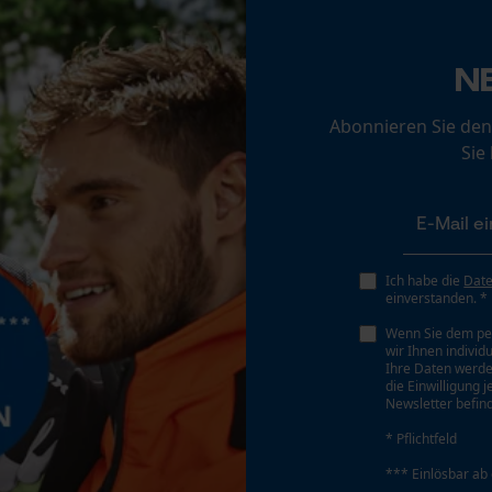
Loop54 Personalization
Schärfwinkel
N
Personalisierte Startseite
25 deg
Gespeicherter Warenkorb
Abonnieren Sie den
Sie
Persönliche Begrüßung
Sichergebender Brustwinkel
Geo-IP und User Detection
0.65 mm
YouTube-Videos
Google Maps
Tiefenbegrenzer Abstand
Ich habe die
Dat
0.65 mm
Kontaktaufnahme per Chat
einverstanden. *
Wenn Sie dem pe
wir Ihnen individ
Ihre Daten werde
Treibgliedstärke/Nutbreite
Marketing Cookies
die Einwilligung 
0.063 in
Newsletter befind
* Pflichtfeld
Werkzeugloser Kettenwechsel
*** Einlösbar ab
Google Global Site Tag