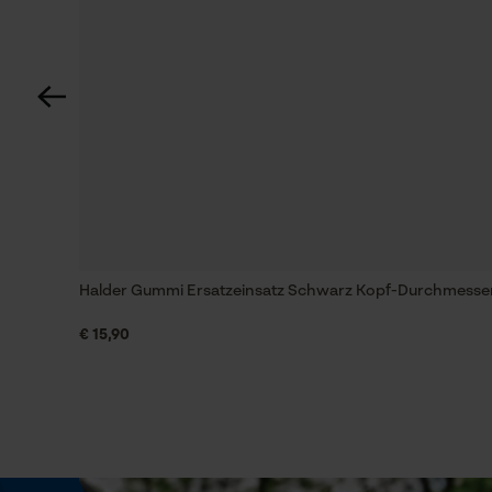
60 deg
Technische Spezifikationen
Automatische Kettenschmierung
Nein
Einstanzung Treibglied
22
Halder Gummi Ersatzeinsatz Schwarz Kopf-Durchmess
€ 15,90
Feilen 1. Hälfte
4.8 mm
Feilenhaltung
waagerecht