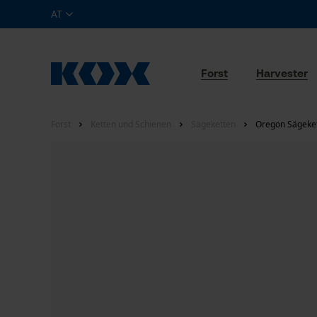
AT
Forst
Harvester
Forst
Ketten und Schienen
Sägeketten
Oregon Sägekett