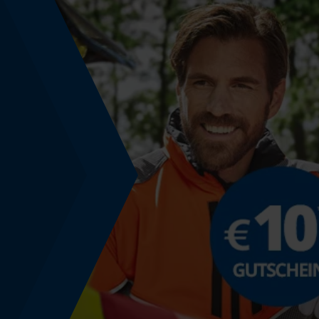
Phasenwender
Nein
Schrägschnitt
Nein
Teilung
325"
Treibglied Nutstärke MM
1.6 mm
Werkzeuglose Kettenspannung