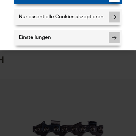
Artikelgewicht
Produkt weiterempfehlen
3260.0 g
Nur essentielle Cookies akzeptieren
Verfügung!
Jahreszeit
Ganzjahresartikel
Einstellungen
5
h
Notwendige Cookies
Prüfung setzen von Cookies
Session ID
Speichern der Auswahl zur