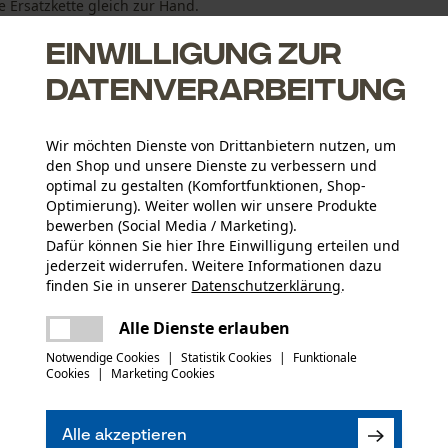
 Ersatzkette gleich zur Hand.
Einwilligung zur
en beruflichen ...
Datenverarbeitung
Wir möchten Dienste von Drittanbietern nutzen, um
den Shop und unsere Dienste zu verbessern und
optimal zu gestalten (Komfortfunktionen, Shop-
Optimierung). Weiter wollen wir unsere Produkte
n (bei Verschleiß oder Defekt)
bewerben (Social Media / Marketing).
Dafür können Sie hier Ihre Einwilligung erteilen und
nkette dank der schrägen Öllochbohrung, die das Verstopfen
jederzeit widerrufen. Weitere Informationen dazu
finden Sie in unserer
Datenschutzerklärung
.
ägeketten, aber etwas geringere Schnittleistung
teilen
Es ist ein Fehler aufgetreten. Bitte
Alle Dienste erlauben
versuchen Sie es erneut.
mail
kt haben oder Mängel feststellen, können Sie sich
Notwendige Cookies
|
Statistik Cookies
|
Funktionale
Anzahl Teile
Cookies
|
Marketing Cookies
r E-Mail an info-at@kox.eu an uns wenden.
(0)
5 Stk
Alle akzeptieren