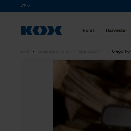
AT
Forst
Harvester
Forst
Ketten und Schienen
Spar-Sätze 1+4
Oregon Pow