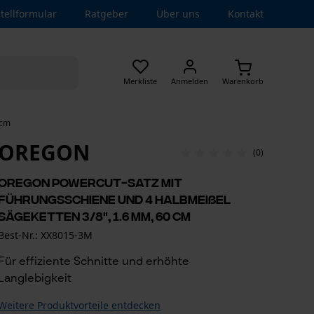
tellformular
Ratgeber
Über uns
Kontakt
Merkliste
Anmelden
Warenkorb
 cm
OREGON
(0)
Oregon PowerCut-Satz mit
Führungsschiene und 4 Halbmeißel
Sägeketten 3/8", 1.6 mm, 60 cm
Best-Nr.: XX8015-3M
Für effiziente Schnitte und erhöhte
Langlebigkeit
Weitere Produktvorteile entdecken