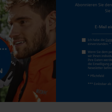
Abonnieren Sie den
Personalisierte Startseite
Sie
Gespeicherter Warenkorb
Persönliche Begrüßung
Geo-IP und User Detection
YouTube-Videos
Ich habe die
Dat
Akku/Batterie enthalten
einverstanden. *
Google Maps
Akku/Batterien nicht im Lieferumfang enthalten
Wenn Sie dem pe
Kontaktaufnahme per Chat
wir Ihnen individ
Ihre Daten werde
die Einwilligung 
Newsletter befind
Marketing Cookies
* Pflichtfeld
*** Einlösbar ab
Google Global Site Tag
Führungsschienen-Typ
Microsoft Advertising Universal Event
PowerCut
Tracking