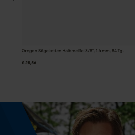
Technische Spezifikationen
Automatische Kettenschmierung
Nein
Oregon Sägeketten Halbmeißel 3/8", 1.6 mm, 84 Tgl.
Häckselfunktion
€ 28,56
Nein
Schrägschnitt
Nein
Treibglied Nutstärke MM
1.6 mm