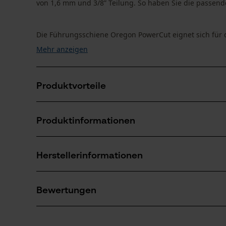
von 1,6 mm und 3/8” Teilung. So haben Sie die passende
Die Führungsschiene Oregon PowerCut eignet sich für d
Mehr anzeigen
Produktvorteile
Der Schienenkopf kann komplett ausgetauscht werde
Produktinformationen
Verbesserte Schmierung von Schiene und Motorsäge
der Ölzufuhr reduziert
Unempfindlicher gegenüber Schmutz als Vollmeißel-S
Herstellerinformationen
Produktdetails
Sollten Sie Fragen oder Probleme mit dem Produ
Altersgruppe
Bewertungen
gerne telefonisch unter 07723 / 4 28 50 oder pe
Erwachsener