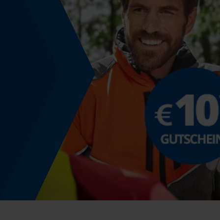
Werkzeugloser Kettenwechsel
Nein
Energie & Leistung
Akku-Kapazitätsanzeige
Nein
Powerbank-Funktion
Nein
Führungsschienen-Spezifikation
Führungsschienen-Anschluss
D025