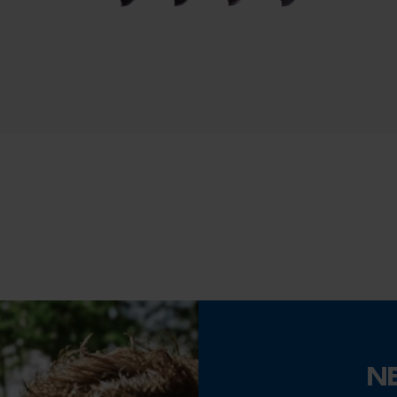
Datenverarbeitung
Econda Tag Manager
Eigenschaft
Leicht, Präzise, Geringere Rückschlaggefahr,
Statistik Cookies
Unempfindlich
Phasenwender
Econda Analytics
Nein
Mouseflow Web Analytics Tool
Fact-Finder Tracking
Teilung
3/8"
Funktionale Cookies
Werkzeuglose Kettenspannung
Nein
N
Loop54 Personalization