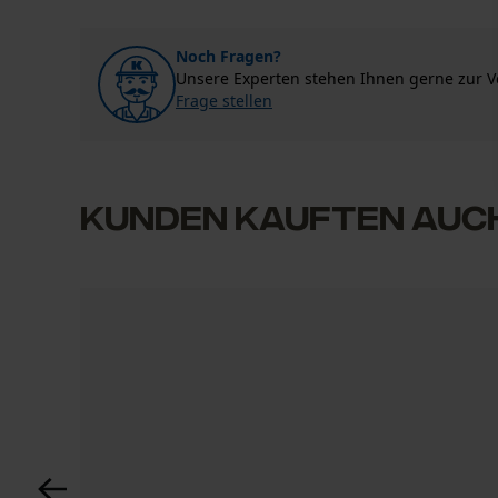
Anzahl Treibglieder
0
(0)
84
Noch Fragen?
Nach Anzahl der Sterne filtern
Unsere Experten stehen Ihnen gerne zur 
Frage stellen
Branche
Forstwirtschaft, Garten- und Landschaftsbau,
1
2
3
4
Landwirtschaft, Obstbau, Weinbau, Städte und
Gemeinde
Kunden kauften auc
Es sind noch keine Bewertungen vorhanden
Lieferumfang
1 x Führungsschiene, 4 x Sägeketten
Größe & Maße
Schienenlänge
60 cm