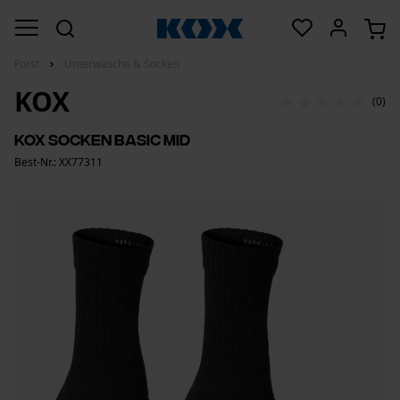
Forst
Unterwäsche & Socken
KOX
(0)
KOX Socken Basic Mid
Best-Nr.: XX77311