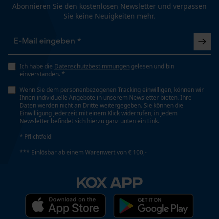
Abonnieren Sie den kostenlosen Newsletter und verpassen
Sie keine Neuigkeiten mehr.
Werkzeugloser Kettenwechsel
Statistik Cookies
Nein
Ich habe die
Datenschutzbestimmungen
gelesen und bin
Energie & Leistung
einverstanden. *
Econda Analytics
Wenn Sie dem personenbezogenen Tracking einwilligen, können wir
Akku-Kapazitätsanzeige
Ihnen individuelle Angebote in unserem Newsletter bieten. Ihre
Nein
Mouseflow Web Analytics Tool
Daten werden nicht an Dritte weitergegeben. Sie können die
Einwilligung jederzeit mit einem Klick widerrufen, in jedem
Fact-Finder Tracking
Newsletter befindet sich hierzu ganz unten ein Link.
Akku/Batterie enthalten
* Pflichtfeld
Akku/Batterien nicht im Lieferumfang enthalten
*** Einlösbar ab einem Warenwert von € 100,-
Funktionale Cookies
KOX APP
Powerbank-Funktion
Nein
Loop54 Personalization
Personalisierte Startseite