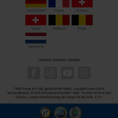
4910 Ried im Innkreis
France
Deutschland
Schweiz
Retouren-Adresse:
Oregon Tool GmbH
Beim Erlenwäldchen 14/2
Suisse
Belgique
België
71522 Backnang
Deutschland
Nederland
Telefon Erreichbarkeit:
Mo.-Fr.: 07:00 - 18:00 Uhr
Sa.: 09:00 - 13:00 Uhr
Unsere sozialen Kanäle
07723 / 4 28 50
+49 (0) 171 339 1527
info-at@kox.eu
*Alle Preise in € inkl. gesetzlicher MwSt., zuzüglich max 6,40 €
Versandkosten. © KOX Forstversand GmbH - KOX - Partner in Forst und
Garten | Letzte Aktualisierung des Shops 06.08.2026, 11:21