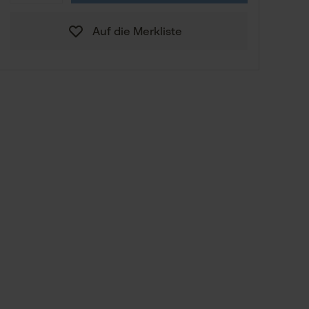
€ 12,90
S
Auf die Merkliste
€ 12,90
M
Zum Größenberater