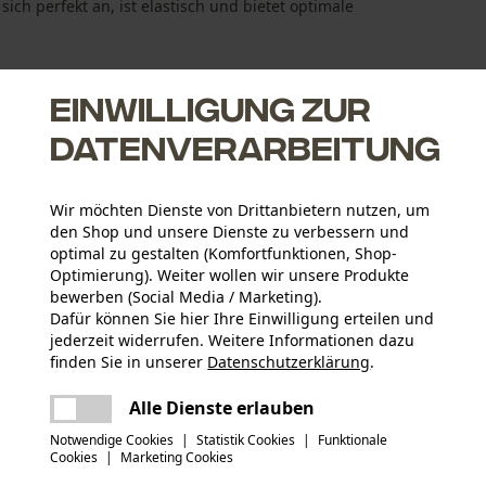
ich perfekt an, ist elastisch und bietet optimale
Einwilligung zur
Datenverarbeitung
timalen Feuchtigkeitsaustausch
Wir möchten Dienste von Drittanbietern nutzen, um
den Shop und unsere Dienste zu verbessern und
optimal zu gestalten (Komfortfunktionen, Shop-
Optimierung). Weiter wollen wir unsere Produkte
bewerben (Social Media / Marketing).
Dafür können Sie hier Ihre Einwilligung erteilen und
jederzeit widerrufen. Weitere Informationen dazu
Aktivitätstyp
finden Sie in unserer
Datenschutzerklärung
.
Arbeiten, Angeln, Campen, Jagen, Wandern
teilen
Es ist ein Fehler aufgetreten. Bitte
Alle Dienste erlauben
versuchen Sie es erneut.
Hauptmaterial
mail
Notwendige Cookies
|
Statistik Cookies
|
Funktionale
Synthetik
Anzahl Teile
Cookies
|
Marketing Cookies
1 Stk