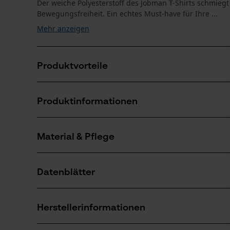
Der weiche Polyesterstoff des Jobman T-Shirts schmiegt s
Bewegungsfreiheit. Ein echtes Must-have für Ihre ...
Mehr anzeigen
Produktvorteile
Front- und Rückenpartie aus Birdseye-Trikot für op
Produktinformationen
Jobman T-Shirt mit Nähten in fluoreszierender Farbe
Reflektierende Streifen an den Schultern
Material & Pflege
Produktdetails
Ärmeltyp
Datenblätter
Kurzarm
Material
Produktsicherheitsdatenblatt (PDF)
Materialart
Herstellerinformationen
Synthetischer Stoff
Altersgruppe
Erwachsener