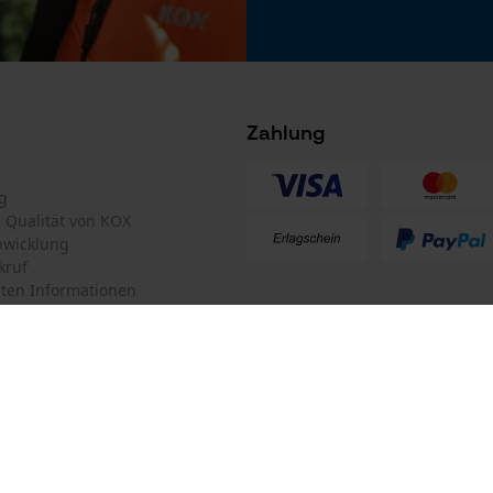
Microsoft Advertising Universal Event
Tracking
Survicate
Akku/Batterie enthalten
Zahlung
Akku/Batterien nicht im Lieferumfang enthalten
g
te Qualität von KOX
bwicklung
kruf
ten Informationen
mular
KOX Forstversand GmbH
mular
KOX – Partner in Forst und Garte
Zentrale:
Am Burgfried 14
iderrufen