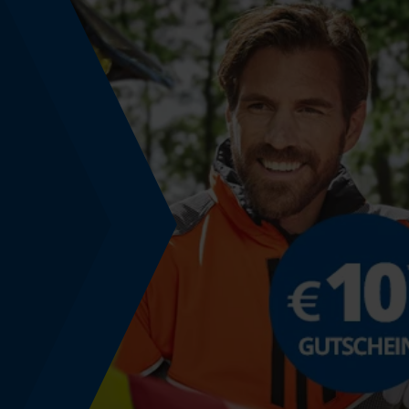
Technische Spezifikationen
Automatische Kettenschmierung
Nein
Häckselfunktion
Nein
Schrägschnitt
Nein
Werkzeugloser Kettenwechsel
Nein