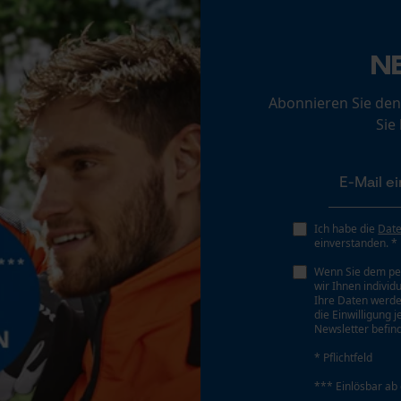
Loop54 Personalization
N
Personalisierte Startseite
Eigenschaft
Gespeicherter Warenkorb
Abonnieren Sie den
Leicht, Atmungsaktiv, Weich, Elastisch, Schlicht,
Sie
Persönliche Begrüßung
Fluoreszierend, Reflektierend
Geo-IP und User Detection
YouTube-Videos
Phasenwender
Google Maps
Nein
Ich habe die
Dat
Kontaktaufnahme per Chat
einverstanden. *
Wenn Sie dem pe
Werkzeuglose Kettenspannung
wir Ihnen individ
Ihre Daten werde
Nein
Marketing Cookies
die Einwilligung 
Newsletter befind
* Pflichtfeld
*** Einlösbar ab
Google Global Site Tag