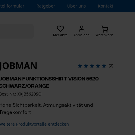
tellformular
Ratgeber
Über uns
Kontakt
Merkliste
Anmelden
Warenkorb
JOBMAN
(2)
Jobman Funktionsshirt Vision 5620
Schwarz/Orange
Best-Nr.: XXJB5620SO
Hohe Sichtbarkeit, Atmungsaktivität und
Tragekomfort
Weitere Produktvorteile entdecken