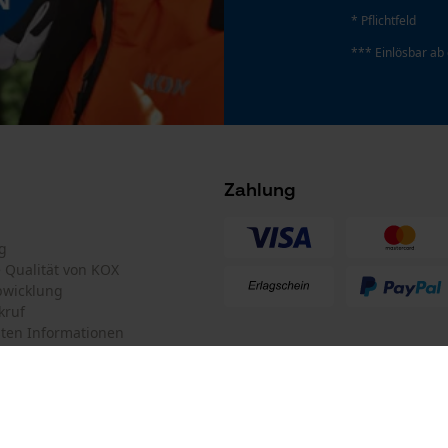
Originalersatzteil für die 3M Peltor
* Pflichtfeld
Google Global Site Tag
Schutzhelmserie.
*** Einlösbar ab
Microsoft Advertising Universal Event
Tracking
Survicate
Hersteller-Artikelnummer
7000107940
Zahlung
g
te Qualität von KOX
bwicklung
kruf
ten Informationen
mular
KOX Forstversand GmbH