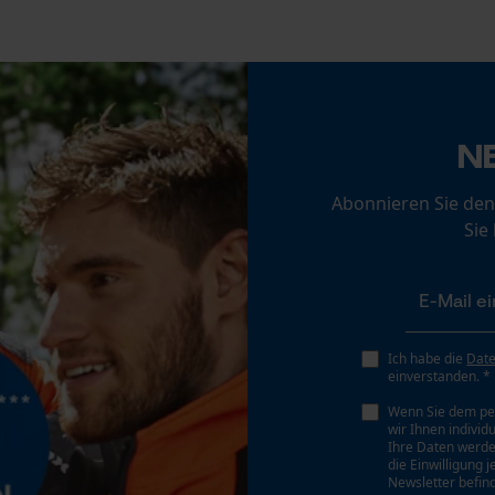
Loop54 Personalization
Personalisierte Startseite
N
Gespeicherter Warenkorb
Persönliche Begrüßung
Abonnieren Sie den
Geo-IP und User Detection
Sie
YouTube-Videos
Google Maps
Kontaktaufnahme per Chat
Ich habe die
Dat
einverstanden. *
Wenn Sie dem pe
Marketing Cookies
wir Ihnen individ
Ihre Daten werde
die Einwilligung 
Newsletter befind
Montagehinweis