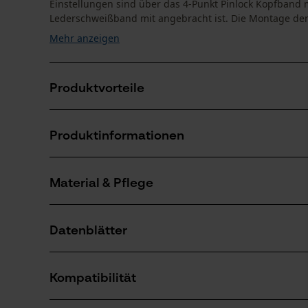
Einstellungen sind über das 4-Punkt Pinlock Kopfband m
Lederschweißband mit angebracht ist. Die Montage der
Mehr anzeigen
Produktvorteile
Pinlock-Verstellsystem für einfache und sichere Grö
Produktinformationen
Einfache und schnelle Montage
Passend für jeden Schutzhelm der 3M Peltor Serie
Material & Pflege
Produktdetails
Aktivitätstyp
Datenblätter
Schützen
Material
Herstellerdatenblatt (PDF)
Details Polsterung
Kompatibilität
Lederpolster
Anzahl Teile
1 Stk