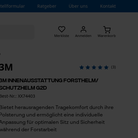
tellformular
Ratgeber
Über uns
Kontakt
Merkliste
Anmelden
Warenkorb
D
3M
(3)
3M Innenausstattung Forsthelm/
Schutzhelm G2D
Best-Nr.: XX74403
Bietet herausragenden Tragekomfort durch ihre
Polsterung und ermöglicht eine individuelle
Anpassung für optimalen Sitz und Sicherheit
während der Forstarbeit