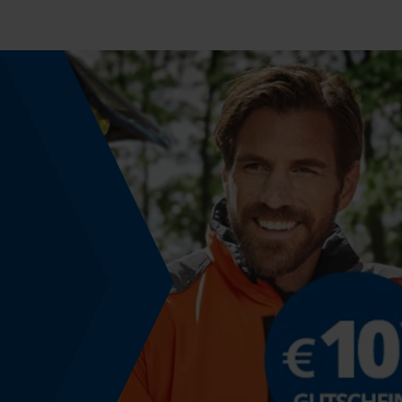
Powerbank-Funktion
Nein
Farbgebung
Farbe
Beige-Schwarz
Modell & Kollektion
Modellname
G2D
Montage & Befestigung
Befestigungsart