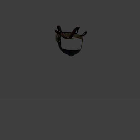
Prüfung setzen von Cookies
Phasenwender
Session ID
Nein
Speichern der Auswahl zur
Datenverarbeitung
Econda Tag Manager
Verstellsystem
Druckknopfverstellung
Statistik Cookies
Werkzeugloser Kettenwechsel
Nein
Econda Analytics
Mouseflow Web Analytics Tool
Fact-Finder Tracking
Akku/Batterie enthalten
Akku/Batterien nicht im Lieferumfang enthalten
Funktionale Cookies