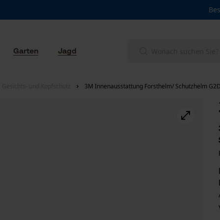
Bes
Garten
Jagd
 Gesichts- und Kopfschutz
3M Innenausstattung Forsthelm/ Schutzhelm G2