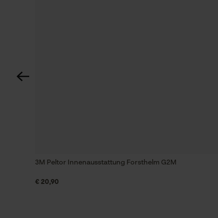
Häckselfunktion
Nein
3M Innenausstattung Forsthelm/ Schutzhelm G2D
Schrägschnitt
Nein
3M Innenausstattung Forsthelm/ Schutzhelm G2D
Werkzeuglose Kettenspannung
Nein
Energie & Leistung
3M Peltor Innenausstattung Forsthelm G2M
Akku-Kapazitätsanzeige
€ 20,90
Nein