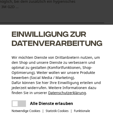
öglich, bei dem zusätzlich ein hygienisches
 3M G2D ...
Einwilligung zur
Datenverarbeitung
ßeneinstellung direkt am Forsthelm
Wir möchten Dienste von Drittanbietern nutzen, um
den Shop und unsere Dienste zu verbessern und
optimal zu gestalten (Komfortfunktionen, Shop-
Optimierung). Weiter wollen wir unsere Produkte
bewerben (Social Media / Marketing).
Altersgruppe
Dafür können Sie hier Ihre Einwilligung erteilen und
Erwachsener
jederzeit widerrufen. Weitere Informationen dazu
finden Sie in unserer
Datenschutzerklärung
.
Hauptmaterial
teilen
Es ist ein Fehler aufgetreten. Bitte
Alle Dienste erlauben
Leder, Kunststoff
Artikelgewicht
versuchen Sie es erneut.
mail
60.0 g
Notwendige Cookies
|
Statistik Cookies
|
Funktionale