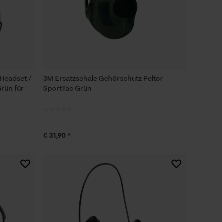
 Headset /
3M Ersatzschale Gehörschutz Peltor
rün für
SportTac Grün
€ 31,90 *