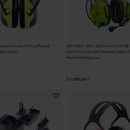
Prüfung setzen von Cookies
Session ID
Speichern der Auswahl zur
Datenverarbeitung
ehörschutz mit Kopfband
3M Peltor WS LiteCom Pro III GB
Econda Tag Manager
Neon Grün
Gehörschutz mit Headset Neon G
Helmbefestigung
Statistik Cookies
€ 1.590,00 *
Econda Analytics
Mouseflow Web Analytics Tool
Fact-Finder Tracking