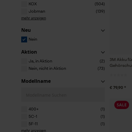
KOX
(504)
Jobman
(139)
mehr anzeigen
Neu
Nein
Aktion
3M Akku fü
Ja, in Aktion
(2)
Gehörschut
Nein, nicht in Aktion
(73)
Modellname
€ 79,90 *
Modellname Suchen
SALE
400+
(1)
5C-1
(1)
5F-11
(1)
mehr anzeigen