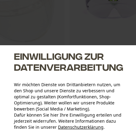
Einwilligung zur
m Visier aus Polycarbonat 5F-11
3M Schutzbrille/ Sicherheitsbrill
400, Klar
Datenverarbeitung
Wir möchten Dienste von Drittanbietern nutzen, um
€ 12,90 *
den Shop und unsere Dienste zu verbessern und
optimal zu gestalten (Komfortfunktionen, Shop-
Optimierung). Weiter wollen wir unsere Produkte
bewerben (Social Media / Marketing).
Dafür können Sie hier Ihre Einwilligung erteilen und
jederzeit widerrufen. Weitere Informationen dazu
finden Sie in unserer
Datenschutzerklärung
.
teilen