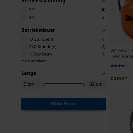
Betriebsspannung
3 V
(4)
4 V
(3)
Betriebsdauer
10 Stunde(n)
(1)
10.0 Stunde(n)
(1)
3M Peltor 
11 Stunde(n)
(3)
Helmmont
mehr anzeigen
Länge
€ 31,90 *
Mehr Filter