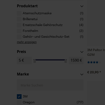
Produktart
Atemschutzmaske
(1)
Brillenetui
(1)
Ersatzschale Gehörschutz
(4)
Forsthelm
(2)
Gehör- und Gesichtschutz-Set
(1)
mehr anzeigen
3M Peltor 
Preis
G2M
€ 20,90 *
Marke
Marke Suchen
3M
Oregon
(717)