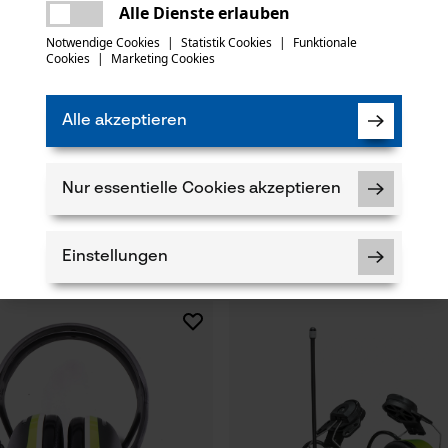
Es ist ein Fehler aufgetreten. Bitte
Alle Dienste erlauben
versuchen Sie es erneut.
mail
Notwendige Cookies
|
Statistik Cookies
|
Funktionale
Cookies
|
Marketing Cookies
Alle akzeptieren
H31 Kapselgehörschützer für
3M Mikro-Windschutz M60/2
Nur essentielle Cookies akzeptieren
age
Einstellungen
€ 13,90 *
Notwendige Cookies