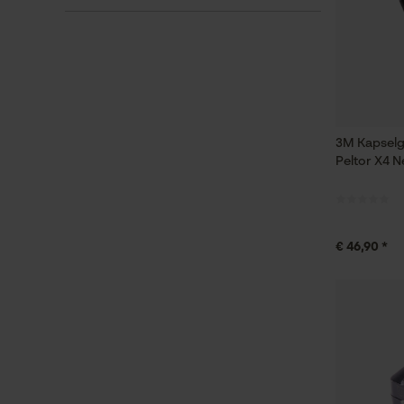
3M Kapselg
Peltor X4 
€ 46,90 *