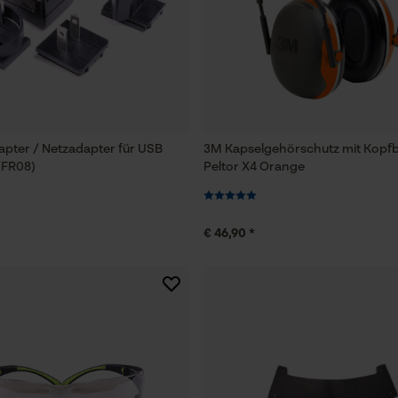
Funktionale Cookies
Loop54 Personalization
Personalisierte Startseite
pter / Netzadapter für USB
3M Kapselgehörschutz mit Kopf
(FR08)
Peltor X4 Orange
Gespeicherter Warenkorb
Persönliche Begrüßung
Geo-IP und User Detection
€ 46,90 *
YouTube-Videos
Google Maps
Kontaktaufnahme per Chat
Marketing Cookies