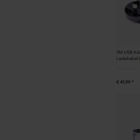
3M USB Ada
Ladekabel 
€ 41,90 *