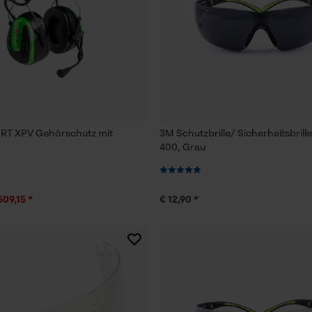
RT XPV Gehörschutz mit
3M Schutzbrille/ Sicherheitsbrill
400, Grau
509,15 *
€ 12,90 *