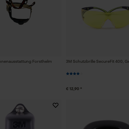
Innenausstattung Forsthelm
3M Schutzbrille SecureFit 400, G
€ 12,90 *