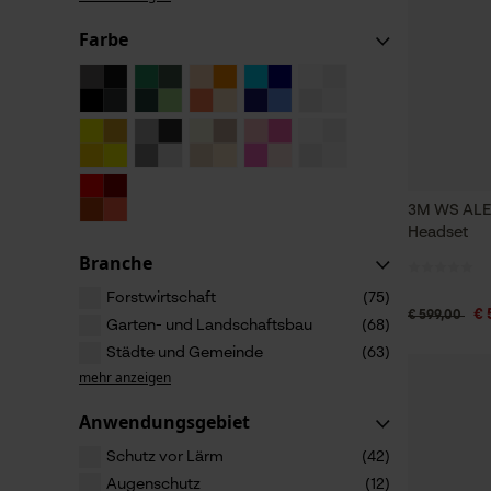
Farbe
3M WS ALE
Headset
Branche
Forstwirtschaft
(75)
€ 
€ 599,00
Garten- und Landschaftsbau
(68)
Städte und Gemeinde
(63)
mehr anzeigen
Anwendungsgebiet
Schutz vor Lärm
(42)
Augenschutz
(12)