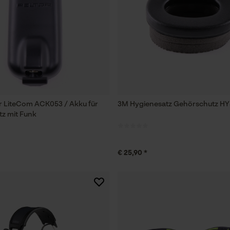
r LiteCom ACK053 / Akku für
3M Hygienesatz Gehörschutz H
z mit Funk
€ 25,90 *