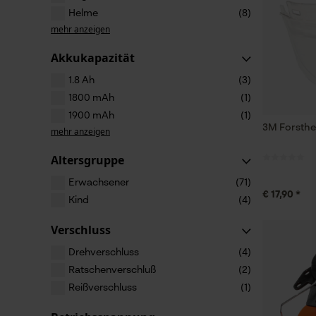
Helme
(8)
mehr anzeigen
Akkukapazität
1.8 Ah
(3)
1800 mAh
(1)
1900 mAh
(1)
3M Forsthel
mehr anzeigen
Altersgruppe
Erwachsener
(71)
€ 17,90 *
Kind
(4)
Verschluss
Drehverschluss
(4)
Ratschenverschluß
(2)
Reißverschluss
(1)