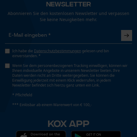
Newsletter
Abonnieren Sie den kostenlosen Newsletter und verpassen
Glasform
Sie keine Neuigkeiten mehr.
Funktionale Cookies
gebogen
Häckselfunktion
Loop54 Personalization
Ich habe die
Datenschutzbestimmungen
gelesen und bin
Nein
einverstanden. *
Personalisierte Startseite
Wenn Sie dem personenbezogenen Tracking einwilligen, können wir
Gespeicherter Warenkorb
Ihnen individuelle Angebote in unserem Newsletter bieten. Ihre
Phasenwender
Daten werden nicht an Dritte weitergegeben. Sie können die
Persönliche Begrüßung
Nein
Einwilligung jederzeit mit einem Klick widerrufen, in jedem
Newsletter befindet sich hierzu ganz unten ein Link.
Geo-IP und User Detection
* Pflichtfeld
YouTube-Videos
Schrägschnitt
*** Einlösbar ab einem Warenwert von € 100,-
Google Maps
Nein
Kontaktaufnahme per Chat
KOX APP
Werkzeuglose Kettenspannung
Nein