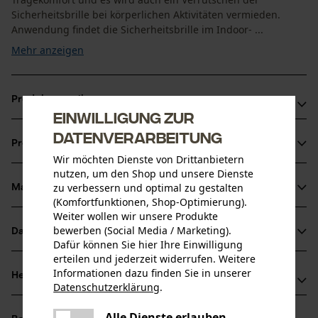
Sicherheitsbrille bei körperlichen Aktivitäten vermieden.
Anwendung findet die Sicherheitsbrille im Indoor- ...
Mehr anzeigen
Produktvorteile
Einwilligung zur
Besonders leicht mit nur 19 Gramm Gewicht
Datenverarbeitung
Produktinformationen
Die Bügelenden sind doppelt gepolstert, damit keine
Wir möchten Dienste von Drittanbietern
Druckstellen entstehen
nutzen, um den Shop und unsere Dienste
zu verbessern und optimal zu gestalten
Gläser aus Polycarbonat mit sehr hohem Schutz vor UVA-
Material & Pflege
Produktdetails
(Komfortfunktionen, Shop-Optimierung).
und UVB-Strahlen
Weiter wollen wir unsere Produkte
Aktivitätstyp
bewerben (Social Media / Marketing).
Datenblätter
Material
Schützen
Dafür können Sie hier Ihre Einwilligung
erteilen und jederzeit widerrufen. Weitere
Baumusterprüfung (PDF)
Details Polsterung
Informationen dazu finden Sie in unserer
Herstellerinformationen
Datenschutzerklärung
.
Bügel-Polster
Altersgruppe
Konformitätserklärung (PDF)
teilen
3M Deutschland GmbH
Erwachsener
Es ist ein Fehler aufgetreten. Bitte
Alle Dienste erlauben