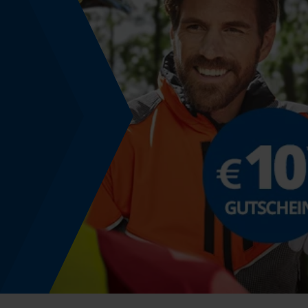
Schwarz
Modell & Kollektion
Modellname
Telefix
Produktkennzeichnung
EAN
4033931943289