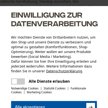
 praktische Handhabung: Teleskop ausziehen, den
Fahrzeuges auflegen – und ganz bequem auf der Skala das
Einwilligung zur
Datenverarbeitung
Wir möchten Dienste von Drittanbietern nutzen, um
eugen
den Shop und unsere Dienste zu verbessern und
optimal zu gestalten (Komfortfunktionen, Shop-
Optimierung). Weiter wollen wir unsere Produkte
bewerben (Social Media / Marketing).
Dafür können Sie hier Ihre Einwilligung erteilen und
jederzeit widerrufen. Weitere Informationen dazu
finden Sie in unserer
Datenschutzerklärung
.
Altersgruppe
teilen
Es ist ein Fehler aufgetreten. Bitte
Erwachsener
Alle Dienste erlauben
versuchen Sie es erneut.
mail
Notwendige Cookies
|
Statistik Cookies
|
Funktionale
Oberflächenbeschichtung
Cookies
|
Marketing Cookies
(0)
Geschwärzte Oberfläche
Artikelgewicht
231.0 g
Alle akzeptieren