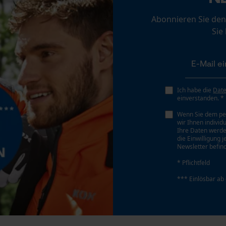
Loop54 Personalization
Abonnieren Sie den
Personalisierte Startseite
Sie
Gespeicherter Warenkorb
Persönliche Begrüßung
Geo-IP und User Detection
YouTube-Videos
Ich habe die
Dat
einverstanden. *
Google Maps
Wenn Sie dem pe
Kontaktaufnahme per Chat
wir Ihnen individ
Ihre Daten werde
die Einwilligung 
Newsletter befind
Marketing Cookies
* Pflichtfeld
*** Einlösbar ab
Google Global Site Tag
Microsoft Advertising Universal Event