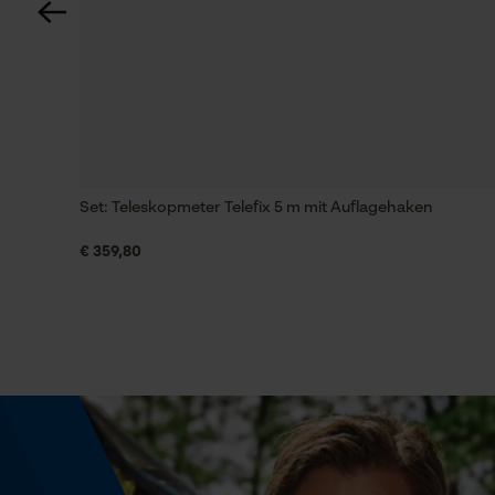
Werkzeuglose Kettenspannung
Nein
Energie & Leistung
Set: Teleskopmeter Telefix 5 m mit Auflagehaken
Akku-Kapazitätsanzeige
Nein
€ 359,80
Powerbank-Funktion
Nein
Farbgebung
Farbe