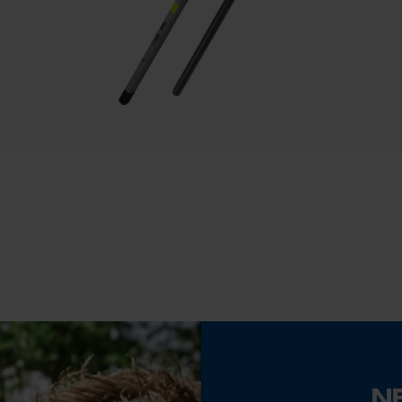
Datenverarbeitung
Econda Tag Manager
Werkzeugloser Kettenwechsel
Nein
Statistik Cookies
Akku/Batterie enthalten
Akku/Batterien nicht im Lieferumfang enthalten
Econda Analytics
Mouseflow Web Analytics Tool
Fact-Finder Tracking
Funktionale Cookies
N