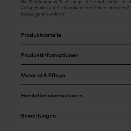
Der Teleskopmeter Telefix begeistert durch seine sehr
Auflagehaken auf die Oberkante des Polters oder des 
Messergebnis ablesen.
Produktvorteile
Leichte Höhenmessung von Holzpoltern oder Fahrz
Produktinformationen
Einfache Handhabung
Skala auf Augenhöhe ablesbar
Material & Pflege
Produktdetails
Aktivitätstyp
Herstellerinformationen
Wartung
Material
Gottlieb NESTLE GmbH
Hauptmaterial
Bewertungen
Freudenstädter Straße 37-43
Materialmix
Anzahl Teile
72280 Dornstetten, Deutschland
1 Stk
Mail: info@g-nestle.de