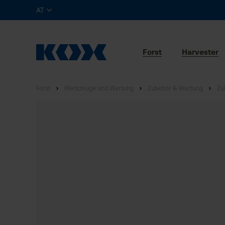
AT
Forst
Harvester
Forst
Werkzeuge und Wartung
Zubehör & Wartung
Zu