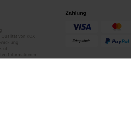
Tracking
Survicate
Zahlung
g
te Qualität von KOX
bwicklung
kruf
ten Informationen
mular
KOX Forstversand GmbH
mular
KOX – Partner in Forst und Garte
Zentrale:
Am Burgfried 14
iderrufen
4910 Ried im Innkreis
Retouren-Adresse:
Oregon Tool GmbH