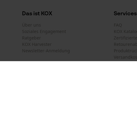
Das ist KOX
Services
Über uns
FAQ
Soziales Engagement
KOX Katalo
Ratgeber
Zertifizier
KOX Harvester
Retourena
Newsletter-Anmeldung
Produktrüc
Versandkos
Land auswählen
Kontakt
Deutschland
France
Kontaktfor
Schweiz
Suisse
Bestellfor
Belgique
België
Newsletter
Nederland
Vertrag w