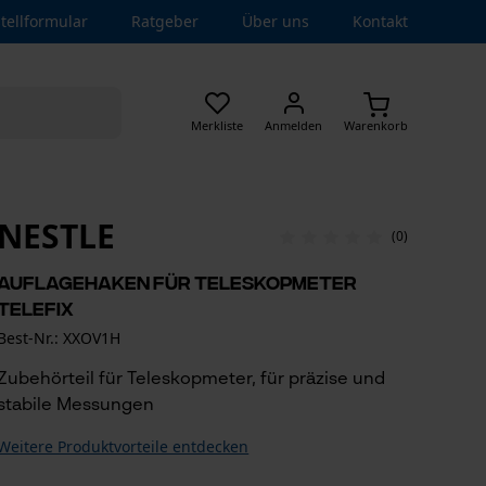
tellformular
Ratgeber
Über uns
Kontakt
Merkliste
Anmelden
Warenkorb
NESTLE
(0)
Auflagehaken für Teleskopmeter
Telefix
Best-Nr.: XXOV1H
Zubehörteil für Teleskopmeter, für präzise und
stabile Messungen
Weitere Produktvorteile entdecken