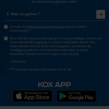
Sie keine Neuigkeiten mehr.
Nein
Funktionale Cookies
Phasenwender
Ich habe die
Datenschutzbestimmungen
gelesen und bin
Nein
einverstanden. *
Loop54 Personalization
Wenn Sie dem personenbezogenen Tracking einwilligen, können wir
Personalisierte Startseite
Ihnen individuelle Angebote in unserem Newsletter bieten. Ihre
Schrägschnitt
Daten werden nicht an Dritte weitergegeben. Sie können die
Gespeicherter Warenkorb
Nein
Einwilligung jederzeit mit einem Klick widerrufen, in jedem
Newsletter befindet sich hierzu ganz unten ein Link.
Persönliche Begrüßung
* Pflichtfeld
Geo-IP und User Detection
Werkzeuglose Kettenspannung
*** Einlösbar ab einem Warenwert von € 100,-
YouTube-Videos
Nein
Google Maps
KOX APP
Kontaktaufnahme per Chat
Werkzeugloser Kettenwechsel
Nein
Marketing Cookies