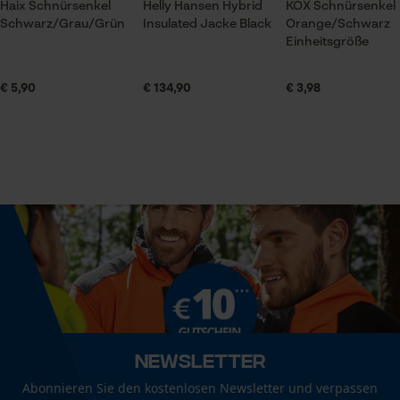
Haix Schnürsenkel
Helly Hansen Hybrid
KOX Schnürsenkel
Optik/Muster
Schwarz/Grau/Grün
Insulated Jacke Black
Orange/Schwarz
Unifarben
Prüfung setzen von Cookies
Einheitsgröße
Session ID
€ 5,90
€ 134,90
€ 3,98
Speichern der Auswahl zur
Datenverarbeitung
Technische Spezifikationen
Econda Tag Manager
Automatische Kettenschmierung
Nein
Statistik Cookies
Eigenschaft
Strapazierfähig, Lange Lebensdauer
Econda Analytics
Form
rund
Mouseflow Web Analytics Tool
Newsletter
Fact-Finder Tracking
Abonnieren Sie den kostenlosen Newsletter und verpassen
Häckselfunktion