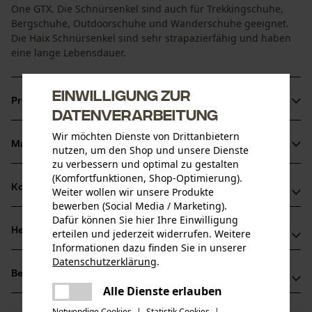
One GTX. Die Schnürsenkel sind auch für Trekkingschuhe,
Bergschuhe, Outdoorschuhe und Wanderschuhe geeignet.
Die Haix Schnürsenkel sind sehr strapazierfähig und haben
eine lange Lebensdauer.
Einwilligung zur
Produktinformationen
Datenverarbeitung
Wir möchten Dienste von Drittanbietern
Material & Pflege
nutzen, um den Shop und unsere Dienste
Produktdetails
zu verbessern und optimal zu gestalten
(Komfortfunktionen, Shop-Optimierung).
Aktivitätstyp
Kompatibilität
Weiter wollen wir unsere Produkte
Material
Befestigen, Passform optimieren
bewerben (Social Media / Marketing).
Dafür können Sie hier Ihre Einwilligung
Hauptmaterial
Herstellerinformationen
erteilen und jederzeit widerrufen. Weitere
Kompatibel Mit
Synthetik
Informationen dazu finden Sie in unserer
Altersgruppe
Haix®-Schuhe Produktions- und Vetriebs GmbH
Datenschutzerklärung
.
Erwachsener
HAIX Vario Wide Fit System
teilen
Bewertungen
(0)
Auhofstraße 10
Es ist ein Fehler aufgetreten. Bitte
Alle Dienste erlauben
84048 Mainburg, Deutschland
teilen
Pflege
versuchen Sie es erneut.
Mail: info@haix.de
Notwendige Cookies
|
Statistik Cookies
|