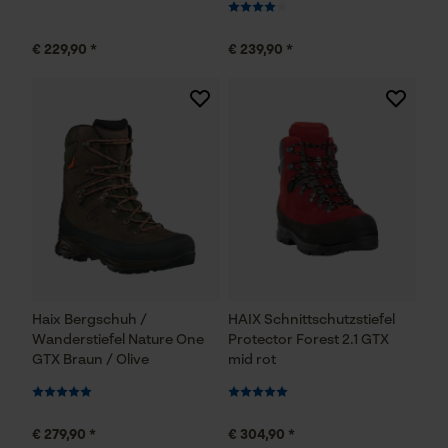
€ 229,90 *
€ 239,90 *
Haix Bergschuh /
HAIX Schnittschutzstiefel
Wanderstiefel Nature One
Protector Forest 2.1 GTX
GTX Braun / Olive
mid rot
€ 279,90 *
€ 304,90 *