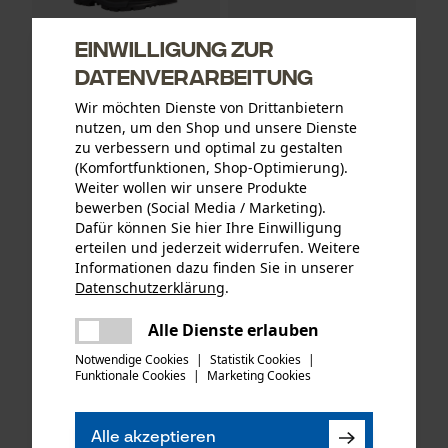
Einwilligung zur
Datenverarbeitung
Haix Schnittschutzstiefel /
Haix Schnürsenkel für
Wir möchten Dienste von Drittanbietern
Schnittschutzschuhe
Arbeitsschuhe /
nutzen, um den Shop und unsere Dienste
Protector Forest 2.1 GTX
Sicherheitsschuhe
zu verbessern und optimal zu gestalten
Orange
Schwarz/Rot
(Komfortfunktionen, Shop-Optimierung).
Weiter wollen wir unsere Produkte
bewerben (Social Media / Marketing).
€ 319,90 *
€ 5,90 *
Dafür können Sie hier Ihre Einwilligung
erteilen und jederzeit widerrufen. Weitere
Informationen dazu finden Sie in unserer
Datenschutzerklärung
.
teilen
Es ist ein Fehler aufgetreten. Bitte
Alle Dienste erlauben
teilen
versuchen Sie es erneut.
Notwendige Cookies
|
Statistik Cookies
|
Funktionale Cookies
|
Marketing Cookies
mail
Alle akzeptieren