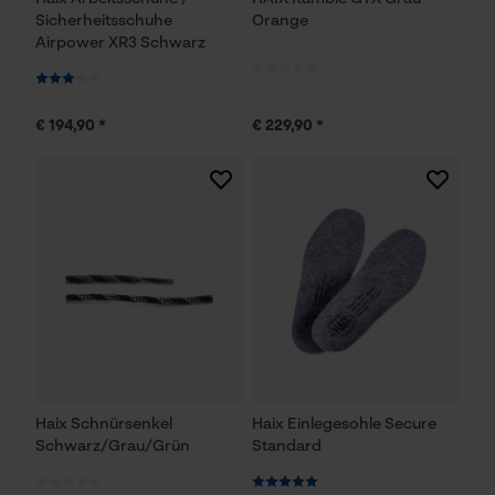
Speichern der Auswahl zur
Sicherheitsschuhe
Orange
Datenverarbeitung
Airpower XR3 Schwarz
Econda Tag Manager
€ 194,90 *
€ 229,90 *
Statistik Cookies
Econda Analytics
Mouseflow Web Analytics Tool
Fact-Finder Tracking
Haix Schnürsenkel
Haix Einlegesohle Secure
Funktionale Cookies
Schwarz/Grau/Grün
Standard