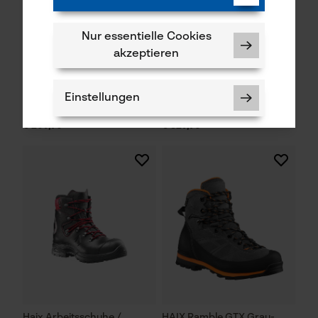
Haix Outdoorschuh Black
Haix Schnittschutzstiefel /
Nur essentielle Cookies
Eagle Nature GTX Mid Braun
Schnittschutzschuhe
akzeptieren
/ Olive
Protector Ultra 2.0 GTX
Lime Green
Einstellungen
€ 209,90 *
€ 329,90 *
Notwendige Cookies
Prüfung setzen von Cookies
Session ID
Haix Arbeitsschuhe /
HAIX Ramble GTX Grau-