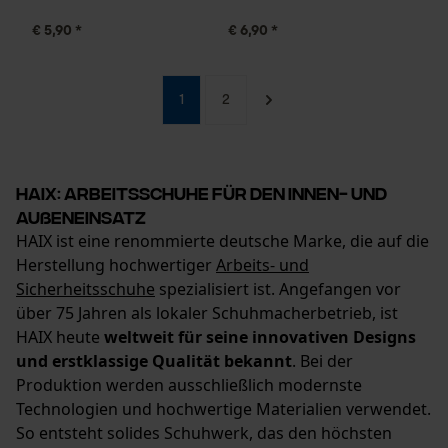
€ 5,90 *
€ 6,90 *
Loop54 Personalization
Personalisierte Startseite
1
2
Gespeicherter Warenkorb
Persönliche Begrüßung
Geo-IP und User Detection
HAIX: Arbeitsschuhe für den Innen- und
YouTube-Videos
Außeneinsatz
Google Maps
HAIX ist eine renommierte deutsche Marke, die auf die
Herstellung hochwertiger
Arbeits- und
Kontaktaufnahme per Chat
Sicherheitsschuhe
spezialisiert ist. Angefangen vor
über 75 Jahren als lokaler Schuhmacherbetrieb, ist
HAIX heute
weltweit für seine innovativen Designs
Marketing Cookies
und erstklassige Qualität bekannt
. Bei der
Produktion werden ausschließlich modernste
Technologien und hochwertige Materialien verwendet.
So entsteht solides Schuhwerk, das den höchsten
Google Global Site Tag