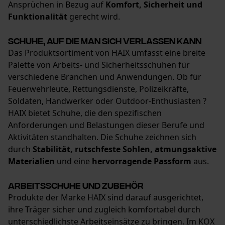
Ansprüchen in Bezug auf
Komfort, Sicherheit und
Microsoft Advertising Universal
Funktionalität
gerecht wird.
Event Tracking
Survicate
Schuhe, auf die man sich verlassen kann
Das Produktsortiment von HAIX umfasst eine breite
Palette von Arbeits- und Sicherheitsschuhen für
verschiedene Branchen und Anwendungen. Ob für
Feuerwehrleute, Rettungsdienste, Polizeikräfte,
Soldaten, Handwerker oder Outdoor-Enthusiasten ?
HAIX bietet Schuhe, die den spezifischen
Anforderungen und Belastungen dieser Berufe und
Aktivitäten standhalten. Die Schuhe zeichnen sich
durch
Stabilität, rutschfeste Sohlen, atmungsaktive
Materialien
und eine
hervorragende Passform
aus.
Arbeitsschuhe und Zubehör
Produkte der Marke HAIX sind darauf ausgerichtet,
ihre Träger sicher und zugleich komfortabel durch
unterschiedlichste Arbeitseinsätze zu bringen. Im KOX