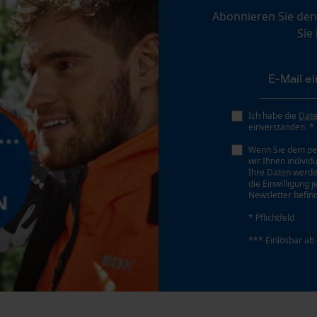
Abonnieren Sie den
Personalisierte Startseite
Sie
Gespeicherter Warenkorb
Persönliche Begrüßung
Geo-IP und User Detection
YouTube-Videos
Ich habe die
Dat
einverstanden. *
Google Maps
Wenn Sie dem pe
Kontaktaufnahme per Chat
wir Ihnen individ
Ihre Daten werde
die Einwilligung 
Newsletter befind
Marketing Cookies
* Pflichtfeld
*** Einlösbar ab
Google Global Site Tag
Microsoft Advertising Universal Event
Tracking