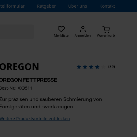
tellformular
Ratgeber
Über uns
Kontakt
Merkliste
Anmelden
Warenkorb
OREGON
(39)
OREGON Fettpresse
Best-Nr.: XX9511
Zur präzisen und sauberen Schmierung von
Forstgeräten und -werkzeugen
Weitere Produktvorteile entdecken