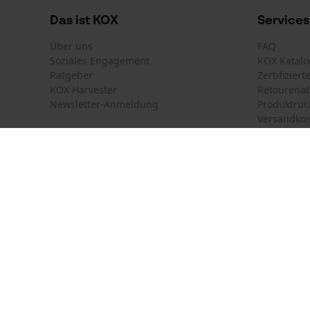
Das ist KOX
Services
Produktkennzeichnung
Über uns
FAQ
Soziales Engagement
KOX Katalo
EAN
Ratgeber
Zertifizier
5400182033929
KOX Harvester
Retourena
Newsletter-Anmeldung
Produktrüc
Versandkos
Land auswählen
Kontakt
Deutschland
France
Kontaktfor
Schweiz
Suisse
Bestellfor
Belgique
België
Newsletter
Nederland
Vertrag w