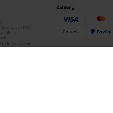
Survicate
Zahlung
g
EAN alternativ
te Qualität von KOX
4024937040577
bwicklung
kruf
ten Informationen
mular
KOX Forstversand GmbH
mular
KOX – Partner in Forst und Garte
Zentrale:
Am Burgfried 14
iderrufen
4910 Ried im Innkreis
Retouren-Adresse:
Oregon Tool GmbH