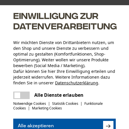
Einwilligung zur
Datenverarbeitung
Wir möchten Dienste von Drittanbietern nutzen, um
den Shop und unsere Dienste zu verbessern und
optimal zu gestalten (Komfortfunktionen, Shop-
Optimierung). Weiter wollen wir unsere Produkte
bewerben (Social Media / Marketing).
Altersgruppe
Dafür können Sie hier Ihre Einwilligung erteilen und
Erwachsener
jederzeit widerrufen. Weitere Informationen dazu
finden Sie in unserer
Datenschutzerklärung
.
Materialzusammensetzung
teilen
Es ist ein Fehler aufgetreten. Bitte
Stahl verzinkt
Artikelgewicht
Alle Dienste erlauben
versuchen Sie es erneut.
100.0 g
mail
Notwendige Cookies
|
Statistik Cookies
|
Funktionale
Cookies
|
Marketing Cookies
(39)
Jahreszeit
Ganzjahresartikel
Alle akzeptieren