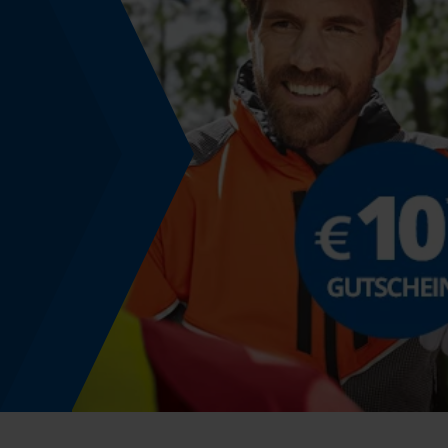
Nutzung & Gebrauch
Bedienungsart
Manuelle Steuerung
Farbgebung
Farbe
Grau-Rot
Modell & Kollektion
Modellname
Q39920