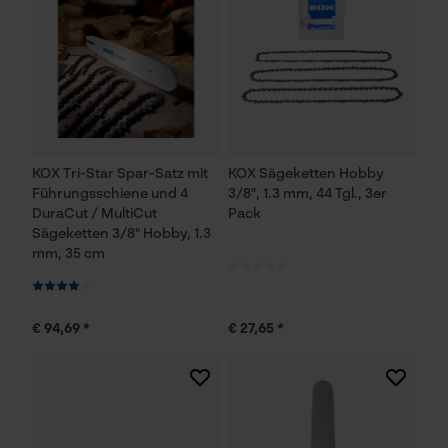
KOX Tri-Star Spar-Satz mit
KOX Sägeketten Hobby
Führungsschiene und 4
3/8", 1.3 mm, 44 Tgl., 3er
DuraCut / MultiCut
Pack
Sägeketten 3/8" Hobby, 1.3
mm, 35 cm
€ 94,69 *
€ 27,65 *