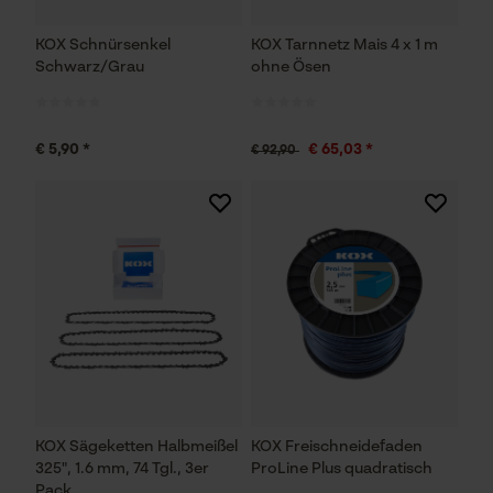
KOX Schnürsenkel
KOX Tarnnetz Mais 4 x 1 m
Schwarz/Grau
ohne Ösen
€ 5,90 *
€ 65,03 *
€ 92,90
KOX Sägeketten Halbmeißel
KOX Freischneidefaden
325", 1.6 mm, 74 Tgl., 3er
ProLine Plus quadratisch
Pack