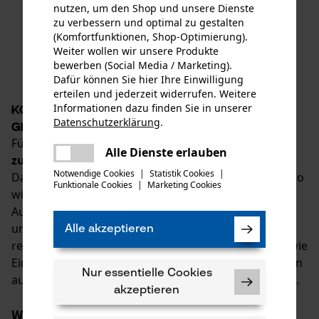
nutzen, um den Shop und unsere Dienste
zu verbessern und optimal zu gestalten
(Komfortfunktionen, Shop-Optimierung).
1
2
3
4
111
Weiter wollen wir unsere Produkte
bewerben (Social Media / Marketing).
Dafür können Sie hier Ihre Einwilligung
erteilen und jederzeit widerrufen. Weitere
Informationen dazu finden Sie in unserer
Kopfschutz von KOX: Forsthelme mit
Datenschutzerklärung
.
Gesichts- und Gehörschutz
teilen
Für optimale Sicherheit im Forst kommt es auf
Es ist ein Fehler aufgetreten. Bitte
Alle Dienste erlauben
zuverlässigen Schutz für den gesamten Kopf
an.
teilen
versuchen Sie es erneut.
Notwendige Cookies
|
Statistik Cookies
|
Dazu gehört ein Forsthelm mit Gesichtsschutz ebenso
Funktionale Cookies
|
Marketing Cookies
mail
wie ein hochwertiger Gehörschutz. Da verschiedene
Aufgaben unterschiedliche Anforderungen stellen,
umfasst das Sortiment von KOX Kopfschutz
Alle akzeptieren
renommierter Marken wie 3M Peltor und Protos sowie
Einzelteile, Ersatzteile und Kopfschutz-Kombinationen
Nur essentielle Cookies
aus Schutzhelm, Visier, Schutzbrille und Gehörschutz.
akzeptieren
Was gehört zu einem vollständigen