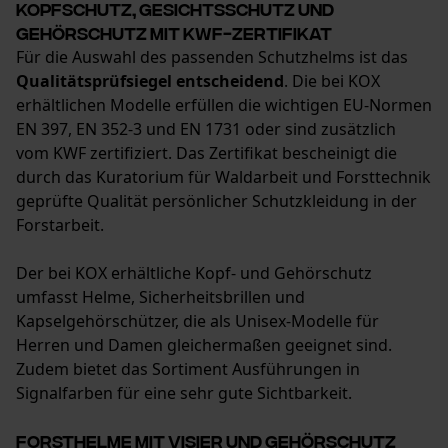
Kopfschutz, Gesichtsschutz und
Persönliche Begrüßung
Gehörschutz mit KWF-Zertifikat
Geo-IP und User Detection
Für die Auswahl des passenden Schutzhelms ist das
Qualitätsprüfsiegel entscheidend
. Die bei KOX
YouTube-Videos
erhältlichen Modelle erfüllen die wichtigen EU-Normen
Google Maps
EN 397, EN 352-3 und EN 1731 oder sind zusätzlich
Kontaktaufnahme per Chat
vom KWF zertifiziert. Das Zertifikat bescheinigt die
durch das Kuratorium für Waldarbeit und Forsttechnik
geprüfte Qualität persönlicher Schutzkleidung in der
Forstarbeit.
Marketing Cookies
Der bei KOX erhältliche Kopf- und Gehörschutz
umfasst Helme, Sicherheitsbrillen und
Kapselgehörschützer, die als Unisex-Modelle für
Google Global Site Tag
Herren und Damen gleichermaßen geeignet sind.
Microsoft Advertising Universal
Zudem bietet das Sortiment Ausführungen in
Event Tracking
Signalfarben für eine sehr gute Sichtbarkeit.
Survicate
Forsthelme mit Visier und Gehörschutz