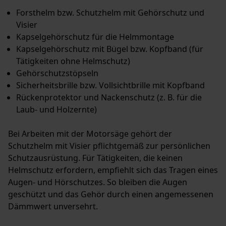
Forsthelm bzw. Schutzhelm mit Gehörschutz und
Statistik Cookies
Visier
Kapselgehörschutz für die Helmmontage
Kapselgehörschutz mit Bügel bzw. Kopfband (für
Tätigkeiten ohne Helmschutz)
Gehörschutzstöpseln
Econda Analytics
Sicherheitsbrille bzw. Vollsichtbrille mit Kopfband
Mouseflow Web Analytics Tool
Rückenprotektor und Nackenschutz (z. B. für die
Fact-Finder Tracking
Laub- und Holzernte)
Bei Arbeiten mit der Motorsäge gehört der
Schutzhelm mit Visier pflichtgemäß zur persönlichen
Funktionale Cookies
Schutzausrüstung. Für Tätigkeiten, die keinen
Helmschutz erfordern, empfiehlt sich das Tragen eines
Augen- und Hörschutzes. So bleiben die Augen
Loop54 Personalization
geschützt und das Gehör durch einen angemessenen
Personalisierte Startseite
Dämmwert unversehrt.
Gespeicherter Warenkorb