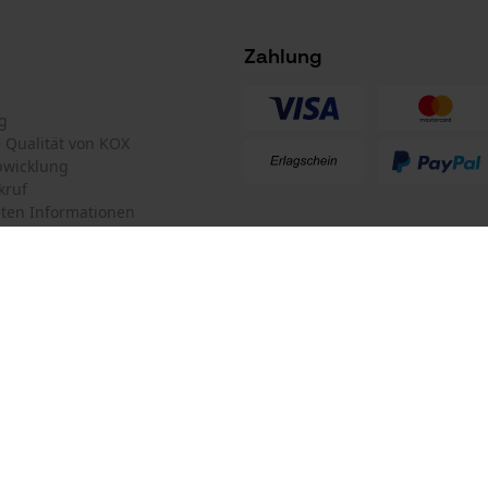
Tracking
Survicate
Zahlung
g
te Qualität von KOX
bwicklung
kruf
ten Informationen
mular
KOX Forstversand GmbH
mular
KOX – Partner in Forst und Garte
Zentrale:
Am Burgfried 14
iderrufen
4910 Ried im Innkreis
Retouren-Adresse: