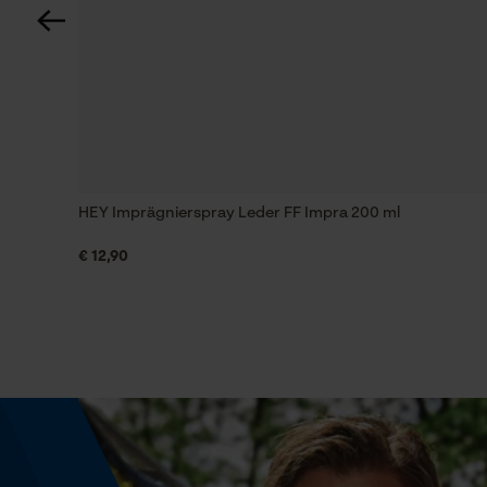
Werkzeugloser Kettenwechsel
Nein
Energie & Leistung
HEY Imprägnierspray Leder FF Impra 200 ml
Akku-Kapazitätsanzeige
Nein
€ 12,90
Powerbank-Funktion
Nein
Modell & Kollektion
Modellname