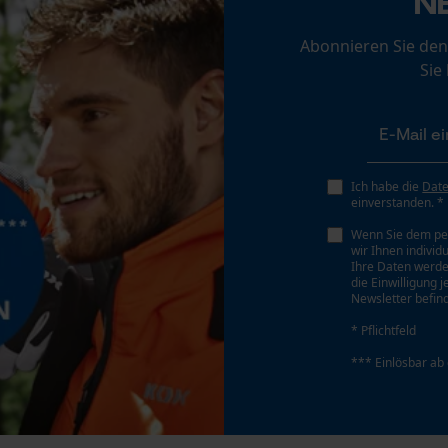
N
Loop54 Personalization
Personalisierte Startseite
Abonnieren Sie den
Sie
Gespeicherter Warenkorb
Persönliche Begrüßung
Geo-IP und User Detection
YouTube-Videos
Ich habe die
Dat
Google Maps
einverstanden. *
Kontaktaufnahme per Chat
Wenn Sie dem pe
wir Ihnen individ
Ihre Daten werde
die Einwilligung 
Newsletter befind
Marketing Cookies
* Pflichtfeld
*** Einlösbar ab
Google Global Site Tag
Microsoft Advertising Universal Event