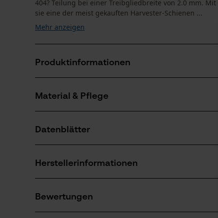
404? Teilung bei einer Treibgliedbreite von 2.0 mm. Mit
sie eine der meist gekauften Harvester-Schienen ...
Mehr anzeigen
Produktinformationen
Material & Pflege
Produktdetails
Aktivitätstyp
Datenblätter
Sägen
Material
Herstellerdatenblatt (PDF)
Hauptmaterial
Herstellerinformationen
Stahl
Anzahl Teile
1 Stk
Hersteller
Oregon Tool, Inc.
Bewertungen
Pflege
4909 SE International Way
Branche