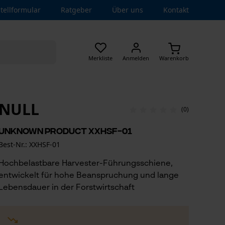
tellformular
Ratgeber
Über uns
Kontakt
Merkliste
Anmelden
Warenkorb
NULL
(0)
UNKNOWN product XXHSF-01
Best-Nr.: XXHSF-01
Hochbelastbare Harvester-Führungsschiene,
entwickelt für hohe Beanspruchung und lange
Lebensdauer in der Forstwirtschaft