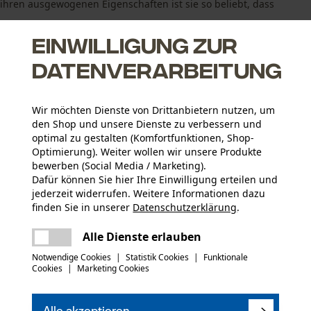
 ihren ausgewogenen Eigenschaften ist sie so beliebt, dass
Einwilligung zur
Datenverarbeitung
Wir möchten Dienste von Drittanbietern nutzen, um
den Shop und unsere Dienste zu verbessern und
optimal zu gestalten (Komfortfunktionen, Shop-
Optimierung). Weiter wollen wir unsere Produkte
bewerben (Social Media / Marketing).
Altersgruppe
Dafür können Sie hier Ihre Einwilligung erteilen und
Erwachsener
jederzeit widerrufen. Weitere Informationen dazu
finden Sie in unserer
Datenschutzerklärung
.
Oberflächenbeschichtung
teilen
Es ist ein Fehler aufgetreten. Bitte
Alle Dienste erlauben
Glanzbeschichtung, Lackierte Oberfläche
Applikationen
versuchen Sie es erneut.
mail
Logodruck, Logoschriftzug, Gravur
Notwendige Cookies
|
Statistik Cookies
|
Funktionale
Cookies
|
Marketing Cookies
(0)
Jahreszeit