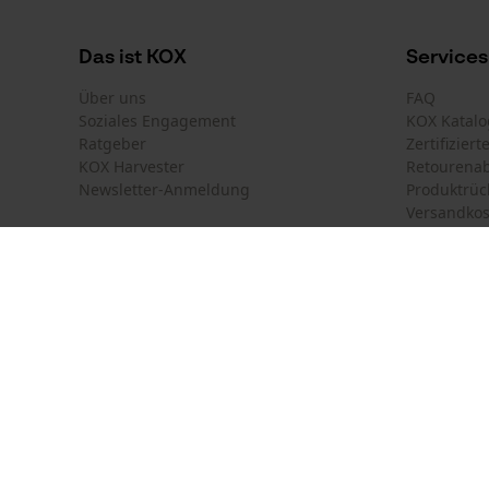
Das ist KOX
Services
Über uns
FAQ
Soziales Engagement
KOX Katalo
Ratgeber
Zertifizier
KOX Harvester
Retourena
Newsletter-Anmeldung
Produktrüc
Versandkos
Land auswählen
Kontakt
Deutschland
France
Kontaktfor
Schweiz
Suisse
Bestellfor
Belgique
België
Newsletter
Nederland
Vertrag w