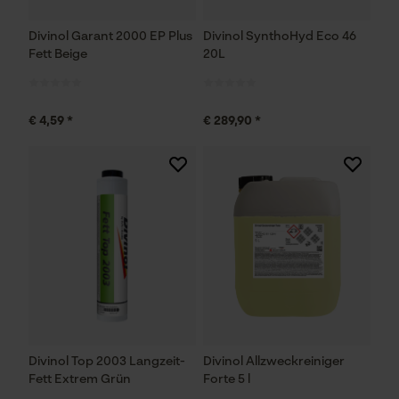
Divinol Garant 2000 EP Plus
Divinol SynthoHyd Eco 46
Fett Beige
20L
€ 4,59 *
€ 289,90 *
Divinol Top 2003 Langzeit-
Divinol Allzweckreiniger
Fett Extrem Grün
Forte 5 l