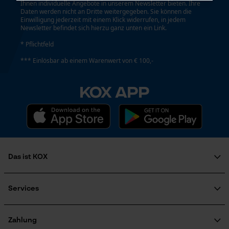
Ihnen individuelle Angebote in unserem Newsletter bieten. Ihre
Daten werden nicht an Dritte weitergegeben. Sie können die
Einwilligung jederzeit mit einem Klick widerrufen, in jedem
Newsletter befindet sich hierzu ganz unten ein Link.
Notwendige Cookies
* Pflichtfeld
*** Einlösbar ab einem Warenwert von € 100,-
KOX APP
Prüfung setzen von Cookies
Session ID
Speichern der Auswahl zur
Datenverarbeitung
Das ist KOX
Econda Tag Manager
Über uns
Soziales Engagement
Services
Ratgeber
FAQ
KOX Harvester
Statistik Cookies
KOX Katalog
Newsletter-Anmeldung
Zahlung