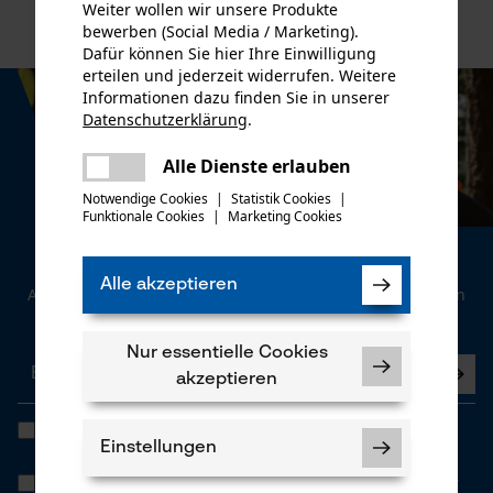
Weiter wollen wir unsere Produkte
bewerben (Social Media / Marketing).
Dafür können Sie hier Ihre Einwilligung
erteilen und jederzeit widerrufen. Weitere
Informationen dazu finden Sie in unserer
Datenschutzerklärung
.
teilen
Es ist ein Fehler aufgetreten. Bitte
Alle Dienste erlauben
teilen
versuchen Sie es erneut.
Notwendige Cookies
|
Statistik Cookies
|
Funktionale Cookies
|
Marketing Cookies
mail
Newsletter
Alle akzeptieren
Abonnieren Sie den kostenlosen Newsletter und verpassen
Sie keine Neuigkeiten mehr.
Nur essentielle Cookies
akzeptieren
Ich habe die
Datenschutzbestimmungen
gelesen und bin
einverstanden. *
Einstellungen
Wenn Sie dem personenbezogenen Tracking einwilligen, können wir