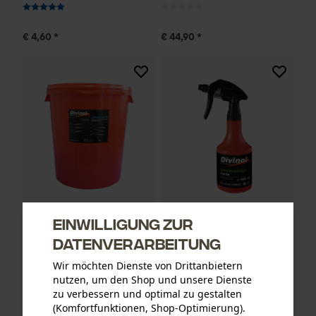
€ 4,60 *
€ 44,90 *
Einwilligung zur
Divinol Lithogrease 2B
Divinol Allzweckreiniger
Datenverarbeitung
Langzeit-Fett Blau
Forte 500 ml
Wir möchten Dienste von Drittanbietern
nutzen, um den Shop und unsere Dienste
zu verbessern und optimal zu gestalten
€ 5,90 *
€ 10,90 *
(Komfortfunktionen, Shop-Optimierung).