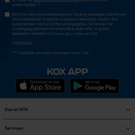
einverstanden. *
Prüfung setzen von Cookies
Wenn Sie dem personenbezogenen Tracking einwilligen, können wir
Ihnen individuelle Angebote in unserem Newsletter bieten. Ihre
Session ID
Daten werden nicht an Dritte weitergegeben. Sie können die
Speichern der Auswahl zur
Einwilligung jederzeit mit einem Klick widerrufen, in jedem
Datenverarbeitung
Newsletter befindet sich hierzu ganz unten ein Link.
Econda Tag Manager
* Pflichtfeld
*** Einlösbar ab einem Warenwert von € 100,-
Statistik Cookies
KOX APP
Econda Analytics
Das ist KOX
Mouseflow Web Analytics Tool
Fact-Finder Tracking
Über uns
Soziales Engagement
Services
Ratgeber