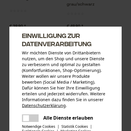
grau/schwarz
€ 39,90 *
€ 49,90 *
Einwilligung zur
Datenverarbeitung
Wir möchten Dienste von Drittanbietern
nutzen, um den Shop und unsere Dienste
zu verbessern und optimal zu gestalten
(Komfortfunktionen, Shop-Optimierung).
Weiter wollen wir unsere Produkte
bewerben (Social Media / Marketing).
Dafür können Sie hier Ihre Einwilligung
erteilen und jederzeit widerrufen. Weitere
Informationen dazu finden Sie in unserer
Datenschutzerklärung
.
Grizzly Kinder kurzarm
Grizzly Kinder
teilen
Zeckenschutz-T-Shirt Laval
Zeckenschutz-Socken
Es ist ein Fehler aufgetreten. Bitte
Alle Dienste erlauben
grau
Alaska grau
teilen
versuchen Sie es erneut.
Notwendige Cookies
|
Statistik Cookies
|