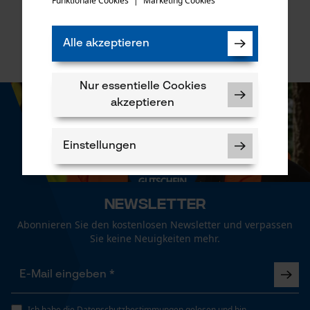
Funktionale Cookies
|
Marketing Cookies
mail
€ 17,90 *
€ 11,90 *
Alle akzeptieren
Nur essentielle Cookies
akzeptieren
Einstellungen
Newsletter
Abonnieren Sie den kostenlosen Newsletter und verpassen
Notwendige Cookies
Sie keine Neuigkeiten mehr.
Ich habe die
Datenschutzbestimmungen
gelesen und bin