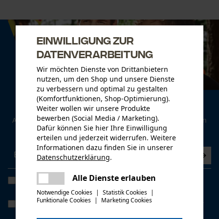
Einwilligung zur
Datenverarbeitung
Wir möchten Dienste von Drittanbietern
nutzen, um den Shop und unsere Dienste
zu verbessern und optimal zu gestalten
(Komfortfunktionen, Shop-Optimierung).
Newsletter
Weiter wollen wir unsere Produkte
bewerben (Social Media / Marketing).
Abonnieren Sie den kostenlosen Newsletter und verpassen
Dafür können Sie hier Ihre Einwilligung
Sie keine Neuigkeiten mehr.
erteilen und jederzeit widerrufen. Weitere
Informationen dazu finden Sie in unserer
Datenschutzerklärung
.
teilen
Es ist ein Fehler aufgetreten. Bitte
Alle Dienste erlauben
Ich habe die
Datenschutzbestimmungen
gelesen und bin
teilen
versuchen Sie es erneut.
einverstanden. *
Notwendige Cookies
|
Statistik Cookies
|
Funktionale Cookies
|
Marketing Cookies
mail
Wenn Sie dem personenbezogenen Tracking einwilligen, können wir
Ihnen individuelle Angebote in unserem Newsletter bieten. Ihre