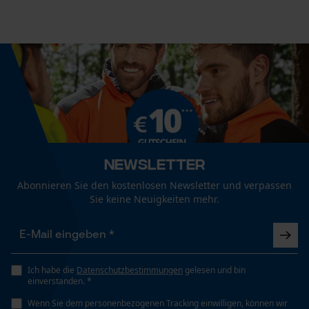
Loop54 Personalization
Personalisierte Startseite
Gespeicherter Warenkorb
Persönliche Begrüßung
Geo-IP und User Detection
Newsletter
YouTube-Videos
Google Maps
Abonnieren Sie den kostenlosen Newsletter und verpassen
Sie keine Neuigkeiten mehr.
Kontaktaufnahme per Chat
Marketing Cookies
Ich habe die
Datenschutzbestimmungen
gelesen und bin
einverstanden. *
Wenn Sie dem personenbezogenen Tracking einwilligen, können wir