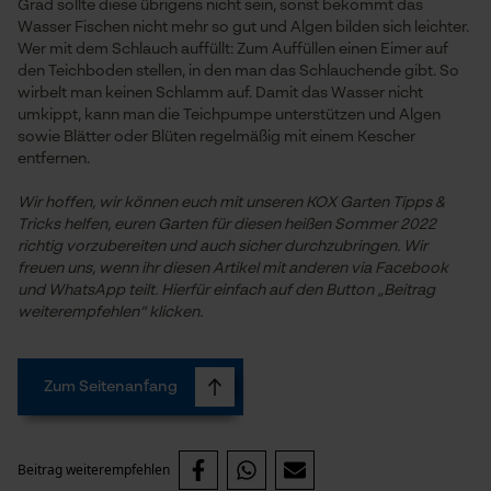
Grad sollte diese übrigens nicht sein, sonst bekommt das
Session ID
Wasser Fischen nicht mehr so gut und Algen bilden sich leichter.
Wer mit dem Schlauch auffüllt: Zum Auffüllen einen Eimer auf
Speichern der Auswahl zur
Datenverarbeitung
den Teichboden stellen, in den man das Schlauchende gibt. So
wirbelt man keinen Schlamm auf. Damit das Wasser nicht
Econda Tag Manager
umkippt, kann man die Teichpumpe unterstützen und Algen
sowie Blätter oder Blüten regelmäßig mit einem Kescher
entfernen.
Statistik Cookies
Wir hoffen, wir können euch mit unseren KOX Garten Tipps &
Tricks helfen, euren Garten für diesen heißen Sommer 2022
richtig vorzubereiten und auch sicher durchzubringen. Wir
freuen uns, wenn ihr diesen Artikel mit anderen via Facebook
und WhatsApp teilt. Hierfür einfach auf den Button „Beitrag
weiterempfehlen“ klicken.
Econda Analytics
Mouseflow Web Analytics Tool
Zum Seitenanfang
Fact-Finder Tracking
Beitrag weiterempfehlen
Funktionale Cookies