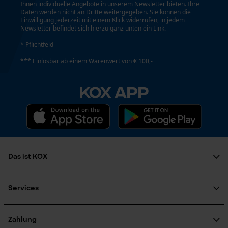
Ihnen individuelle Angebote in unserem Newsletter bieten. Ihre
Daten werden nicht an Dritte weitergegeben. Sie können die
Google Global Site Tag
Einwilligung jederzeit mit einem Klick widerrufen, in jedem
Newsletter befindet sich hierzu ganz unten ein Link.
Microsoft Advertising Universal
Event Tracking
* Pflichtfeld
Survicate
*** Einlösbar ab einem Warenwert von € 100,-
KOX APP
Das ist KOX
Über uns
Soziales Engagement
Services
Ratgeber
FAQ
KOX Harvester
KOX Katalog
Newsletter-Anmeldung
Zahlung