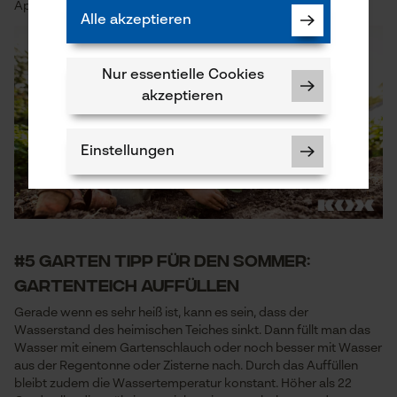
Äpfel, Birnen, Erdbeeren, Himbeeren, Rhabarber und Kirschen.
Alle akzeptieren
Nur essentielle Cookies
akzeptieren
Einstellungen
#5 Garten Tipp für den Sommer:
Notwendige Cookies
Gartenteich auffüllen
Gerade wenn es sehr heiß ist, kann es sein, dass der
Wasserstand des heimischen Teiches sinkt. Dann füllt man das
Wasser mit einem Gartenschlauch oder noch besser mit Wasser
aus der Regentonne oder Zisterne nach. Durch das Auffüllen
bleibt zudem die Wassertemperatur konstant. Höher als 22
Prüfung setzen von Cookies