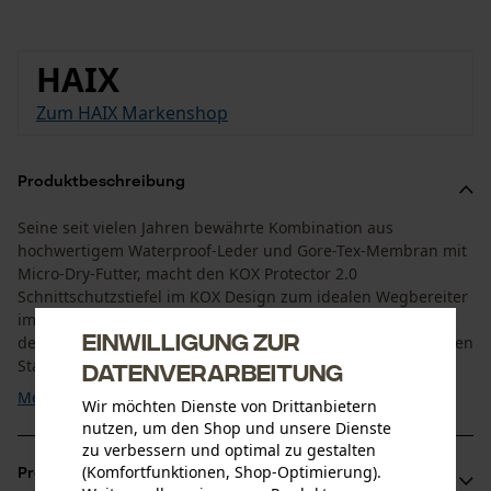
HAIX
Zum HAIX Markenshop
Produktbeschreibung
Seine seit vielen Jahren bewährte Kombination aus
hochwertigem Waterproof-Leder und Gore-Tex-Membran mit
Micro-Dry-Futter, macht den KOX Protector 2.0
Schnittschutzstiefel im KOX Design zum idealen Wegbereiter
im Forst. Mit seiner rutschsicheren Gummi-PU-Laufsohle,
Einwilligung zur
dem tiefen Bergsohlenprofil und einer anatomisch geformten
Stahlkappe, steht der KOX Protector 2.0 Forststiefel für ...
Datenverarbeitung
Mehr anzeigen
Wir möchten Dienste von Drittanbietern
nutzen, um den Shop und unsere Dienste
zu verbessern und optimal zu gestalten
(Komfortfunktionen, Shop-Optimierung).
Produktvorteile