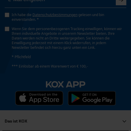
YouTube-Videos
Nein
Google Maps
Ich habe die
Datenschutzbestimmungen
gelesen und bin
einverstanden. *
Kontaktaufnahme per Chat
Phasenwender
Wenn Sie dem personenbezogenen Tracking einwilligen, können wir
Nein
Ihnen individuelle Angebote in unserem Newsletter bieten. Ihre
Daten werden nicht an Dritte weitergegeben. Sie können die
Einwilligung jederzeit mit einem Klick widerrufen, in jedem
Marketing Cookies
Newsletter befindet sich hierzu ganz unten ein Link.
Schrägschnitt
* Pflichtfeld
Nein
*** Einlösbar ab einem Warenwert von € 100,-
Google Global Site Tag
KOX APP
Werkzeuglose Kettenspannung
Microsoft Advertising Universal
Nein
Event Tracking
Survicate
Werkzeugloser Kettenwechsel
Nein
Das ist KOX