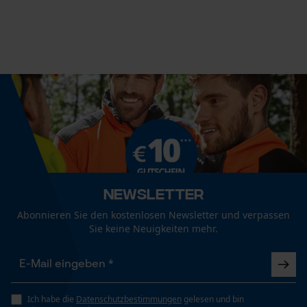
Lieferumfang
Session ID
1 x Ladekabel
Speichern der Auswahl zur
Datenverarbeitung
Econda Tag Manager
Größe & Maße
Länge Kabel
Statistik Cookies
150 cm
Technische Spezifikationen
Newsletter
Econda Analytics
Automatische Kettenschmierung
Abonnieren Sie den kostenlosen Newsletter und verpassen
Nein
Mouseflow Web Analytics Tool
Sie keine Neuigkeiten mehr.
Fact-Finder Tracking
Häckselfunktion
Nein
Funktionale Cookies
Ich habe die
Datenschutzbestimmungen
gelesen und bin