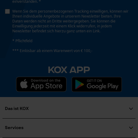
einverstanden. *
Phasenwender
Wenn Sie dem personenbezogenen Tracking einwilligen, können wir
Ihnen individuelle Angebote in unserem Newsletter bieten. Ihre
Nein
Daten werden nicht an Dritte weitergegeben. Sie können die
Loop54 Personalization
Einwilligung jederzeit mit einem Klick widerrufen, in jedem
Newsletter befindet sich hierzu ganz unten ein Link.
Personalisierte Startseite
Schrägschnitt
* Pflichtfeld
Gespeicherter Warenkorb
Nein
*** Einlösbar ab einem Warenwert von € 100,-
Persönliche Begrüßung
Geo-IP und User Detection
KOX APP
Typ Kupplung
YouTube-Videos
USB Typ A
Google Maps
Kontaktaufnahme per Chat
Werkzeuglose Kettenspannung
Nein
Das ist KOX
Marketing Cookies
Über uns
Werkzeugloser Kettenwechsel
Soziales Engagement
Services
Nein
Ratgeber