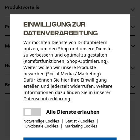
Produktvorteile
Originalzubehör von 3M Peltor
Einwilligung zur
Produktinformationen
Datenverarbeitung
Wir möchten Dienste von Drittanbietern
Material & Pflege
nutzen, um den Shop und unsere Dienste
Produktdetails
zu verbessern und optimal zu gestalten
(Komfortfunktionen, Shop-Optimierung).
Aktivitätstyp
Herstellerinformationen
Weiter wollen wir unsere Produkte
Material
Laden
bewerben (Social Media / Marketing).
3M Deutschland GmbH
Dafür können Sie hier Ihre Einwilligung
Hauptmaterial
Bewertungen
erteilen und jederzeit widerrufen. Weitere
(0)
Carl-Schurz-Str. 1
Kunststoff
Informationen dazu finden Sie in unserer
Altersgruppe
41453 Neuss, Deutschland
Datenschutzerklärung
.
Erwachsener
Mail: innovation.de@3M.com
teilen
0
Noch Fragen?
(0)
Web: -
Produkt weiterempfehlen
Es ist ein Fehler aufgetreten. Bitte
Alle Dienste erlauben
teilen
Unsere Experten stehen Ihnen gerne zur
Tel: + 49 0213 15 26 39 16
versuchen Sie es erneut.
Notwendige Cookies
|
Statistik Cookies
|
Verfügung!
Anzahl Teile
Funktionale Cookies
|
Marketing Cookies
mail
Nach Anzahl der Sterne filtern
Frage stellen
1 Stk
Sollten Sie Fragen oder Probleme mit dem Produkt
haben oder Mängel feststellen, können Sie sich gerne