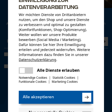
Datenverarbeitung
Wir möchten Dienste von Drittanbietern
Newsletter
nutzen, um den Shop und unsere Dienste
Abonnieren Sie den kostenlosen Newsletter und verpassen
zu verbessern und optimal zu gestalten
Sie keine Neuigkeiten mehr.
(Komfortfunktionen, Shop-Optimierung).
Weiter wollen wir unsere Produkte
bewerben (Social Media / Marketing).
Dafür können Sie hier Ihre Einwilligung
erteilen und jederzeit widerrufen. Weitere
Ich habe die
Datenschutzbestimmungen
gelesen und bin
Informationen dazu finden Sie in unserer
einverstanden. *
Datenschutzerklärung
.
teilen
Wenn Sie dem personenbezogenen Tracking einwilligen, können wir
Es ist ein Fehler aufgetreten. Bitte
Alle Dienste erlauben
Ihnen individuelle Angebote in unserem Newsletter bieten. Ihre
teilen
Daten werden nicht an Dritte weitergegeben. Sie können die
versuchen Sie es erneut.
Notwendige Cookies
|
Statistik Cookies
|
Einwilligung jederzeit mit einem Klick widerrufen, in jedem
Funktionale Cookies
|
Marketing Cookies
mail
Newsletter befindet sich hierzu ganz unten ein Link.
* Pflichtfeld
Alle akzeptieren
*** Einlösbar ab einem Warenwert von € 100,-