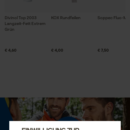
Divinol Top 2003
KOX Rundfeilen
Soppec Fluo-Ma
Langzeit-Fett Extrem
Grün
€ 4,60
€ 4,00
€ 7,50
Einwilligung zur