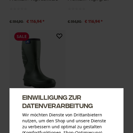
€ 116,94 *
€ 116,94 *
€ 194,90
€ 194,90
SALE
Einwilligung zur
Polyver Winterstiefel Classic
Datenverarbeitung
High grün
Wir möchten Dienste von Drittanbietern
nutzen, um den Shop und unsere Dienste
zu verbessern und optimal zu gestalten
€ 95,94 *
€ 159,90
(Komfortfunktionen, Shop-Optimierung).