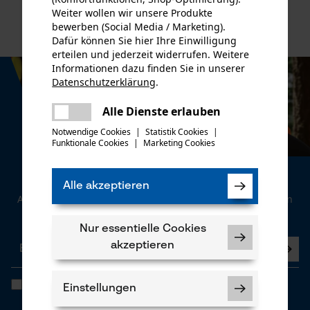
Weiter wollen wir unsere Produkte
bewerben (Social Media / Marketing).
Dafür können Sie hier Ihre Einwilligung
erteilen und jederzeit widerrufen. Weitere
Informationen dazu finden Sie in unserer
Datenschutzerklärung
.
teilen
Es ist ein Fehler aufgetreten. Bitte
Alle Dienste erlauben
teilen
versuchen Sie es erneut.
Notwendige Cookies
|
Statistik Cookies
|
Funktionale Cookies
|
Marketing Cookies
mail
Newsletter
Alle akzeptieren
Abonnieren Sie den kostenlosen Newsletter und verpassen
Sie keine Neuigkeiten mehr.
Nur essentielle Cookies
akzeptieren
Ich habe die
Datenschutzbestimmungen
gelesen und bin
Einstellungen
einverstanden. *