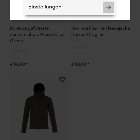
Einstellungen
Rovince gefütterte
Rovince Flexline Fleecejacke
Zeckenschutz Weste Olive
Herren Olivgrün
Green
Notwendige Cookies
€ 92,90 *
€ 82,90 *
Prüfung setzen von Cookies
Session ID
Speichern der Auswahl zur
Datenverarbeitung
Econda Tag Manager