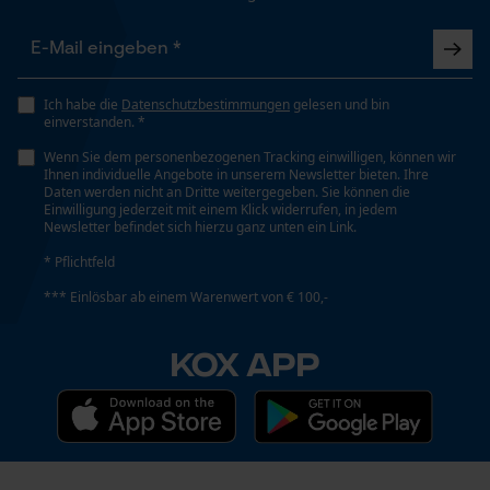
Persönliche Begrüßung
Geo-IP und User Detection
YouTube-Videos
Ich habe die
Datenschutzbestimmungen
gelesen und bin
einverstanden. *
Google Maps
Wenn Sie dem personenbezogenen Tracking einwilligen, können wir
Kontaktaufnahme per Chat
Ihnen individuelle Angebote in unserem Newsletter bieten. Ihre
Daten werden nicht an Dritte weitergegeben. Sie können die
Einwilligung jederzeit mit einem Klick widerrufen, in jedem
Newsletter befindet sich hierzu ganz unten ein Link.
Marketing Cookies
* Pflichtfeld
*** Einlösbar ab einem Warenwert von € 100,-
KOX APP
Google Global Site Tag
Microsoft Advertising Universal
Event Tracking
Survicate