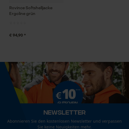
Statistik Cookies
Rovince Softshelljacke
Ergoline grün
€ 94,90 *
Econda Analytics
Mouseflow Web Analytics Tool
Fact-Finder Tracking
Funktionale Cookies
Loop54 Personalization
Newsletter
Personalisierte Startseite
Abonnieren Sie den kostenlosen Newsletter und verpassen
Gespeicherter Warenkorb
Sie keine Neuigkeiten mehr.