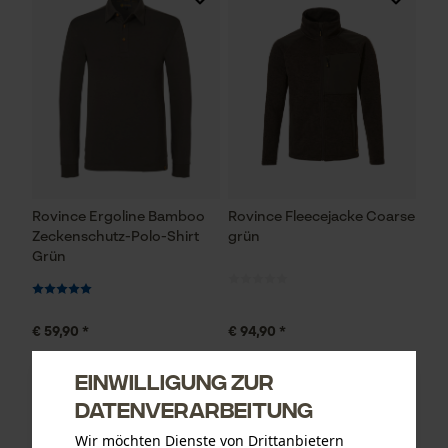
Rovince Ergoline Bamboo
Rovince Fleecejacke Coarse
Zeckenschutz-Polo-Shirt
grün
Grün
€ 59,90 *
€ 94,90 *
Einwilligung zur
Datenverarbeitung
Wir möchten Dienste von Drittanbietern