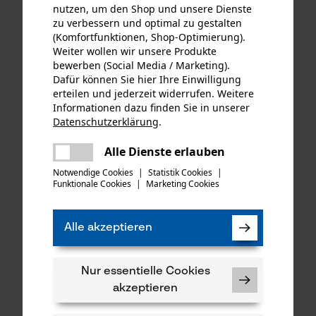
nutzen, um den Shop und unsere Dienste
zu verbessern und optimal zu gestalten
(Komfortfunktionen, Shop-Optimierung).
Weiter wollen wir unsere Produkte
bewerben (Social Media / Marketing).
Dafür können Sie hier Ihre Einwilligung
erteilen und jederzeit widerrufen. Weitere
Informationen dazu finden Sie in unserer
Rovince Gamasche
Rovince Ergoline
Datenschutzerklärung
.
Zeckenschutz Ergoline
Zeckenschutz Shirt langarm
teilen
Bamboo Olive Green
Es ist ein Fehler aufgetreten. Bitte
Alle Dienste erlauben
teilen
versuchen Sie es erneut.
Notwendige Cookies
|
Statistik Cookies
|
Funktionale Cookies
|
Marketing Cookies
mail
€ 49,90 *
€ 45,90 *
Alle akzeptieren
Nur essentielle Cookies
akzeptieren