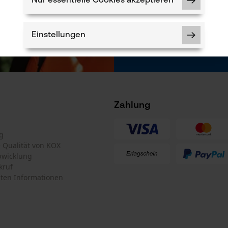
Nur essentielle Cookies akzeptieren
Newsletter befind
* Pflichtfeld
*** Einlösbar ab
Einstellungen
Notwendige Cookies
Zahlung
g
te Qualität von KOX
bwicklung
Prüfung setzen von Cookies
kruf
ten Informationen
Session ID
Speichern der Auswahl zur
Datenverarbeitung
Econda Tag Manager