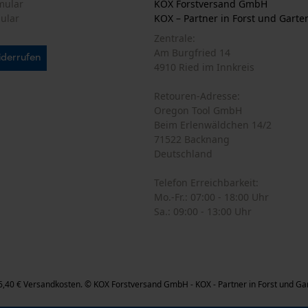
mular
KOX Forstversand GmbH
mular
KOX – Partner in Forst und Garte
Zentrale:
Statistik Cookies
Am Burgfried 14
iderrufen
4910 Ried im Innkreis
Retouren-Adresse:
Oregon Tool GmbH
Econda Analytics
Beim Erlenwäldchen 14/2
Mouseflow Web Analytics Tool
71522 Backnang
Deutschland
Fact-Finder Tracking
Telefon Erreichbarkeit:
Mo.-Fr.: 07:00 - 18:00 Uhr
Funktionale Cookies
Sa.: 09:00 - 13:00 Uhr
Loop54 Personalization
ax 6,40 € Versandkosten. © KOX Forstversand GmbH - KOX - Partner in Forst und Ga
Personalisierte Startseite