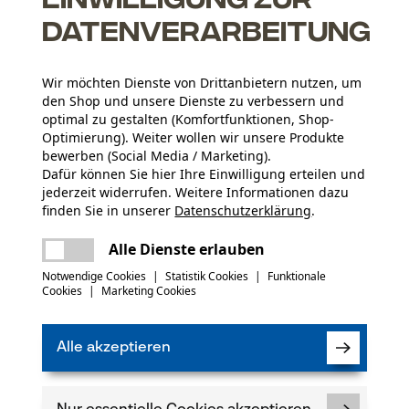
Datenverarbeitung
Wir möchten Dienste von Drittanbietern nutzen, um
den Shop und unsere Dienste zu verbessern und
optimal zu gestalten (Komfortfunktionen, Shop-
N
Optimierung). Weiter wollen wir unsere Produkte
bewerben (Social Media / Marketing).
Dafür können Sie hier Ihre Einwilligung erteilen und
Abonnieren Sie den
jederzeit widerrufen. Weitere Informationen dazu
Sie
finden Sie in unserer
Datenschutzerklärung
.
teilen
Es ist ein Fehler aufgetreten. Bitte
Alle Dienste erlauben
versuchen Sie es erneut.
mail
Notwendige Cookies
|
Statistik Cookies
|
Funktionale
Cookies
|
Marketing Cookies
Ich habe die
Dat
einverstanden. *
Alle akzeptieren
Wenn Sie dem pe
wir Ihnen individ
Ihre Daten werde
die Einwilligung 