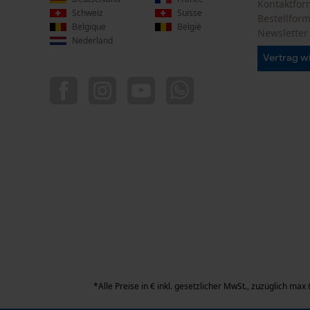
Kontaktfor
Schweiz
Suisse
Bestellfor
Belgique
België
Newsletter
Nederland
Vertrag w
*Alle Preise in € inkl. gesetzlicher MwSt., zuzüglich m