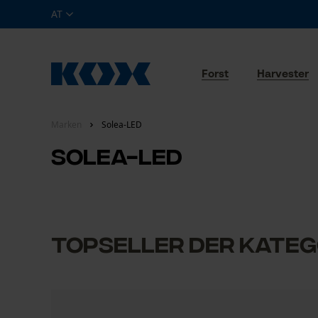
AT
Forst
Harvester
Marken
Solea-LED
Solea-LED
Topseller der Kateg