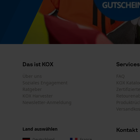
Das ist KOX
Services
Über uns
FAQ
Soziales Engagement
KOX Katalo
Ratgeber
Zertifizier
KOX Harvester
Retourena
Newsletter-Anmeldung
Produktrüc
Versandkos
Land auswählen
Kontakt
Deutschland
France