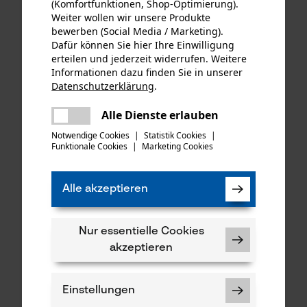
(Komfortfunktionen, Shop-Optimierung).
Weiter wollen wir unsere Produkte
bewerben (Social Media / Marketing).
Dafür können Sie hier Ihre Einwilligung
erteilen und jederzeit widerrufen. Weitere
Adapter Fadenkopf M12 x
Gleitteller D
Informationen dazu finden Sie in unserer
1,5 LHF
Datenschutzerklärung
.
teilen
Es ist ein Fehler aufgetreten. Bitte
Alle Dienste erlauben
teilen
€ 3,40 *
€ 3,40 *
versuchen Sie es erneut.
Notwendige Cookies
|
Statistik Cookies
|
Funktionale Cookies
|
Marketing Cookies
mail
Alle akzeptieren
Nur essentielle Cookies
akzeptieren
Einstellungen