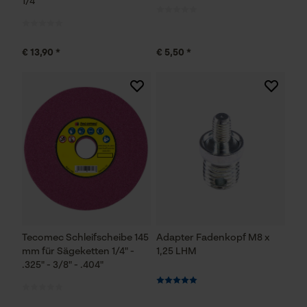
1/4"
€ 13,90 *
€ 5,50 *
Econda Analytics
Mouseflow Web Analytics Tool
Fact-Finder Tracking
Funktionale Cookies
Loop54 Personalization
Tecomec Schleifscheibe 145
Adapter Fadenkopf M8 x
Personalisierte Startseite
mm für Sägeketten 1/4" -
1,25 LHM
.325" - 3/8" - .404"
Gespeicherter Warenkorb
Persönliche Begrüßung