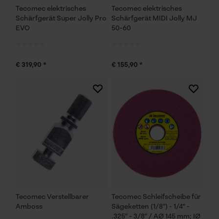
Tecomec elektrisches
Tecomec elektrisches
Schärfgerät Super Jolly Pro
Schärfgerät MIDI Jolly MJ
EVO
50-60
€ 319,90 *
€ 155,90 *
Tecomec Verstellbarer
Tecomec Schleifscheibe für
Amboss
Sägeketten (1/8") - 1/4" -
.325" - 3/8" / AØ 145 mm; IØ