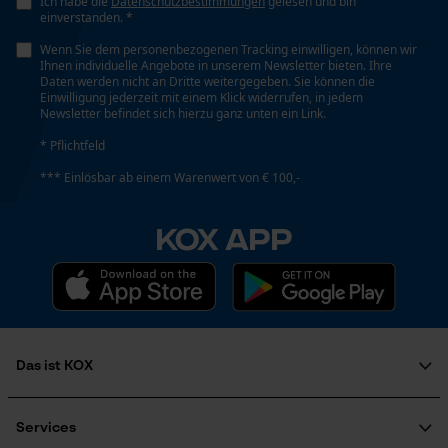
Ich habe die
Datenschutzbestimmungen
gelesen und bin
einverstanden. *
Wenn Sie dem personenbezogenen Tracking einwilligen, können wir
Ihnen individuelle Angebote in unserem Newsletter bieten. Ihre
Daten werden nicht an Dritte weitergegeben. Sie können die
Einwilligung jederzeit mit einem Klick widerrufen, in jedem
Newsletter befindet sich hierzu ganz unten ein Link.
* Pflichtfeld
*** Einlösbar ab einem Warenwert von € 100,-
KOX APP
Das ist KOX
Über uns
Soziales Engagement
Services